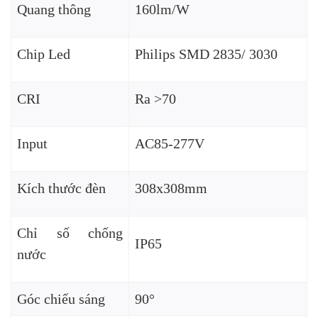
Quang thông
160lm/W
Chip Led
Philips SMD 2835/ 3030
CRI
Ra >70
Input
AC85-277V
Kích thước đèn
308x308mm
Chỉ số chống
IP65
nước
Góc chiếu sáng
90°