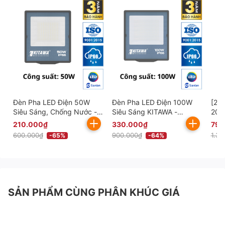
Đèn Pha LED Điện 50W
Đèn Pha LED Điện 100W
[20
Siêu Sáng, Chống Nước -
Siêu Sáng KITAWA -
200
AC.DP09.50
AC.DP09.100
Sán
210.000₫
330.000₫
790
600.000₫
900.000₫
1.39
-65%
-64%
SẢN PHẨM CÙNG PHÂN KHÚC GIÁ