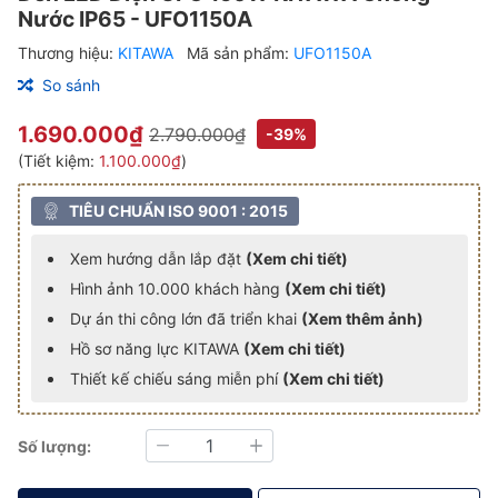
Nước IP65 - UFO1150A
Thương hiệu:
KITAWA
Mã sản phẩm:
UFO1150A
So sánh
1.690.000₫
2.790.000₫
-39%
(Tiết kiệm:
1.100.000₫
)
TIÊU CHUẨN ISO 9001 : 2015
Xem hướng dẫn lắp đặt
(Xem chi tiết)
Hình ảnh 10.000 khách hàng
(Xem chi tiết)
Dự án thi công lớn đã triển khai
(Xem thêm ảnh)
Hồ sơ năng lực KITAWA
(Xem chi tiết)
Thiết kế chiếu sáng miễn phí
(Xem chi tiết)
Số lượng:
Giảm
Tăng