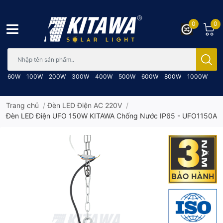
0
0
Bạn cần tìm gì..; Nhập tên sản phẩm..
60W
100W
200W
300W
400W
500W
600W
800W
1000W
Trang chủ
/
Đèn LED Điện AC 220V
/
Đèn LED Điện UFO 150W KITAWA Chống Nước IP65 - UFO1150A