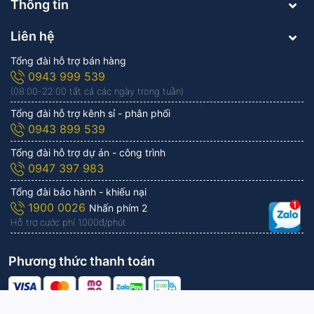
Thông tin
Liên hệ
Tổng đài hỗ trợ bán hàng
0943 999 539
(08:00-22:00 tất cả các ngày trong tuần)
Tổng đài hỗ trợ kênh sỉ - phân phối
0943 899 539
Tổng đài hỗ trợ dự án - công trình
0947 397 983
Tổng đài bảo hành - khiếu nại
1900 0026
Nhấn phím 2
Hỗ trợ cước phí 1.000đ/phút
Phương thức thanh toán
Công ty Cổ phần KITAWA | Vận hành bởi
KITAWA