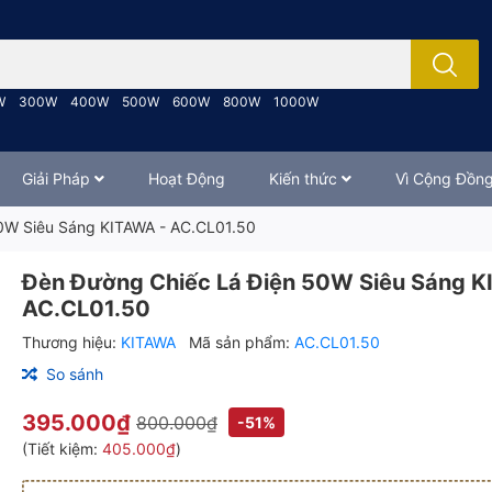
; Nhập tên sản phẩm..
W
300W
400W
500W
600W
800W
1000W
Giải Pháp
Hoạt Động
Kiến thức
Vì Cộng Đồn
0W Siêu Sáng KITAWA - AC.CL01.50
Đèn Đường Chiếc Lá Điện 50W Siêu Sáng K
AC.CL01.50
Thương hiệu:
KITAWA
Mã sản phẩm:
AC.CL01.50
So sánh
395.000₫
800.000₫
-51%
(Tiết kiệm:
405.000₫
)