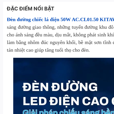
ĐẶC ĐIỂM NỔI BẬT
Đèn đường chiếc lá điện 50W AC.CL01.50 KIT
sáng đường giao thông, những tuyến đường khu đô
cho ánh sáng đều màu, dịu mắt, không phát sinh khí
làm bằng nhôm đúc nguyên khối, bề mặt sơn tĩnh đi
tản nhiệt cao giúp tăng tuổi thọ cho đèn.