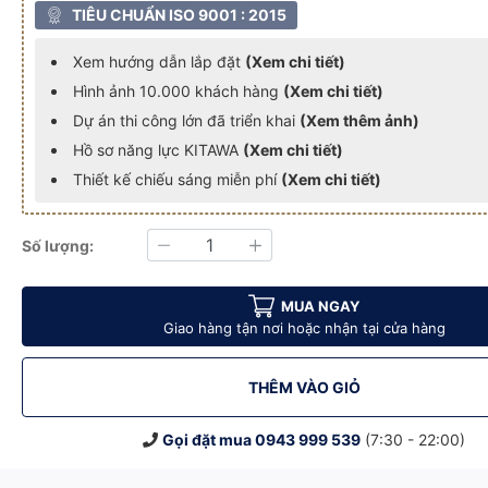
TIÊU CHUẨN ISO 9001 : 2015
Xem hướng dẫn lắp đặt
(Xem chi tiết)
Hình ảnh 10.000 khách hàng
(Xem chi tiết)
Dự án thi công lớn đã triển khai
(Xem thêm ảnh)
Hồ sơ năng lực KITAWA
(Xem chi tiết)
Thiết kế chiếu sáng miễn phí
(Xem chi tiết)
Số lượng:
Giảm
Tăng
WA - AC.CL01.50
Siêu Sáng KITAWA - AC.CL01.50
c Lá Điện 50W Siêu Sáng KITAWA - AC.CL01.50
Đèn Đường Chiếc Lá Điện 50W Siêu Sáng KITAWA - AC.CL01.50
Đèn Đường Chiếc Lá Điện 50W Siêu Sáng KITAWA - 
Đèn Đường Chiếc Lá Điện 50W Siêu 
Đèn Đường Chiếc Lá
MUA NGAY
Giao hàng tận nơi hoặc nhận tại cửa hàng
THÊM VÀO GIỎ
Gọi đặt mua
0943 999 539
(7:30 - 22:00)