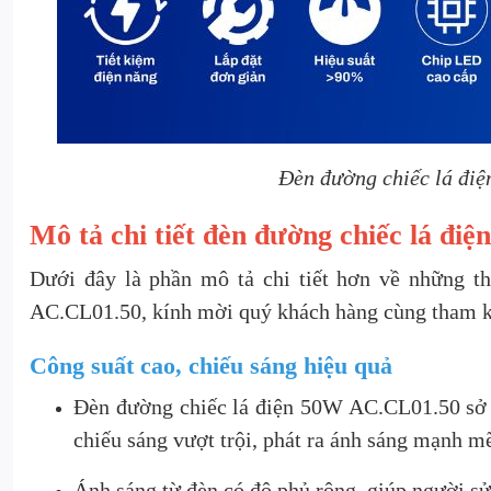
Đèn đường chiếc lá đi
Mô tả chi tiết đèn đường chiếc lá đ
Dưới đây là phần mô tả chi tiết hơn về những t
AC.CL01.50, kính mời quý khách hàng cùng tham 
Công suất cao, chiếu sáng hiệu quả
Đèn đường chiếc lá điện 50W AC.CL01.50 sở 
chiếu sáng vượt trội, phát ra ánh sáng mạnh mẽ
Ánh sáng từ đèn có độ phủ rộng, giúp người sử 