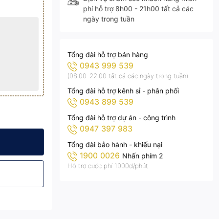
phí hỗ trợ 8h00 - 21h00 tất cả các
ngày trong tuần
Tổng đài hỗ trợ bán hàng
0943 999 539
(08:00-22:00 tất cả các ngày trong tuần)
Tổng đài hỗ trợ kênh sỉ - phân phối
0943 899 539
Tổng đài hỗ trợ dự án - công trình
0947 397 983
AC.CL01.50
Sáng KITAWA - AC.CL01.50
 Điện 50W Siêu Sáng KITAWA - AC.CL01.50
Tổng đài bảo hành - khiếu nại
1900 0026
Nhấn phím 2
Hỗ trợ cước phí 1.000đ/phút