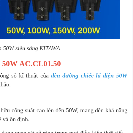
ện 50W siêu sáng KITAWA
iện 50W AC.CL01.50
hông số kĩ thuật của
đèn đường chiếc lá điện 50W
khảo.
hữu công suất cao lên đến 50W, mang đến khả năng
 và ổn định.
dụng quan sát rõ ràng trong mọi điều kiện thời tiết.