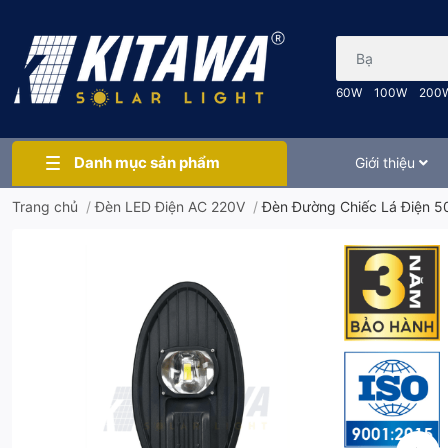
Bạn cần tìm gì..
60W
100W
200
Danh mục sản phẩm
Giới thiệu
Trang chủ
/
Đèn LED Điện AC 220V
/
Đèn Đường Chiếc Lá Điện 5