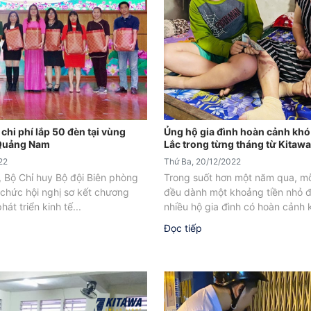
chi phí lắp 50 đèn tại vùng
Ủng hộ gia đình hoàn cảnh khó
h Quảng Nam
Lắc trong từng tháng từ Kitawa
22
Thứ Ba, 20/12/2022
, Bộ Chỉ huy Bộ đội Biên phòng
Trong suốt hơn một năm qua, mỗ
chức hội nghị sơ kết chương
đều dành một khoảng tiền nhỏ 
hát triển kinh tế...
nhiều hộ gia đình có hoàn cảnh 
Đọc tiếp