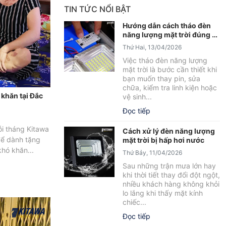
TIN TỨC NỔI BẬT
Hướng dẫn cách tháo đèn
năng lượng mặt trời đúng kỹ
thuật, an toàn
Thứ Hai, 13/04/2026
Việc tháo đèn năng lượng
mặt trời là bước cần thiết khi
bạn muốn thay pin, sửa
chữa, kiểm tra linh kiện hoặc
 khăn tại Đắc
vệ sinh...
Đọc tiếp
i tháng Kitawa
Cách xử lý đèn năng lượng
để dành tặng
mặt trời bị hấp hơi nước
khó khăn...
Thứ Bảy, 11/04/2026
Sau những trận mưa lớn hay
khi thời tiết thay đổi đột ngột,
nhiều khách hàng không khỏi
lo lắng khi thấy mặt kính
chiếc...
Đọc tiếp