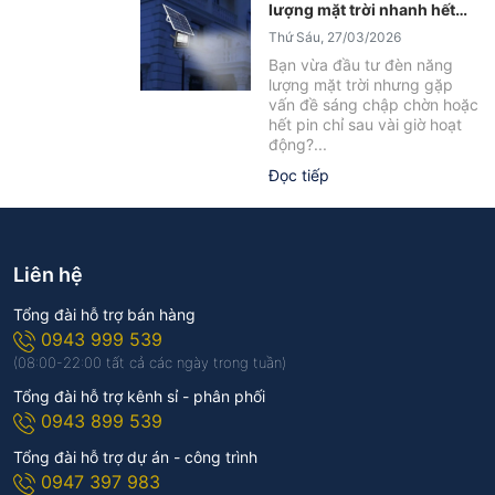
lượng mặt trời nhanh hết
pin sau vài giờ?
Thứ Sáu, 27/03/2026
Bạn vừa đầu tư đèn năng
lượng mặt trời nhưng gặp
vấn đề sáng chập chờn hoặc
hết pin chỉ sau vài giờ hoạt
động?...
Đọc tiếp
Liên hệ
Tổng đài hỗ trợ bán hàng
0943 999 539
(08:00-22:00 tất cả các ngày trong tuần)
Tổng đài hỗ trợ kênh sỉ - phân phối
0943 899 539
Tổng đài hỗ trợ dự án - công trình
0947 397 983