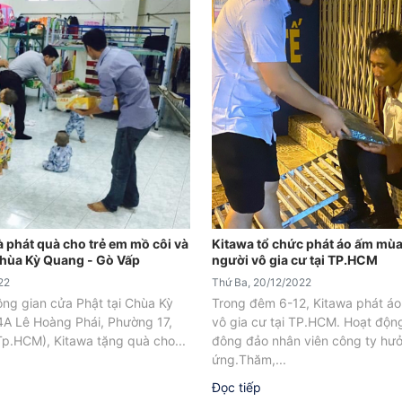
 phát quà cho trẻ em mồ côi và
Kitawa tổ chức phát áo ấm mù
 chùa Kỳ Quang - Gò Vấp
người vô gia cư tại TP.HCM
22
Thứ Ba, 20/12/2022
ông gian cửa Phật tại Chùa Kỳ
Trong đêm 6-12, Kitawa phát á
A Lê Hoàng Phái, Phường 17,
vô gia cư tại TP.HCM. Hoạt độn
p.HCM), Kitawa tặng quà cho...
đông đảo nhân viên công ty hư
ứng.Thăm,...
Đọc tiếp