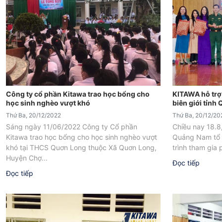
Công ty cổ phần Kitawa trao học bổng cho
KITAWA hỗ trợ 
học sinh nghèo vượt khó
biên giới tỉn
Thứ Ba, 20/12/2022
Thứ Ba, 20/12/20
Sáng ngày 11/06/2022 Công ty Cổ phần
Chiều nay 18.8
Kitawa trao học bổng cho học sinh nghèo vượt
Quảng Nam tổ 
khó tại THCS Quơn Long thuộc Xã Quơn Long,
trình tham gia p
Huyện Chợ...
Đọc tiếp
Đọc tiếp