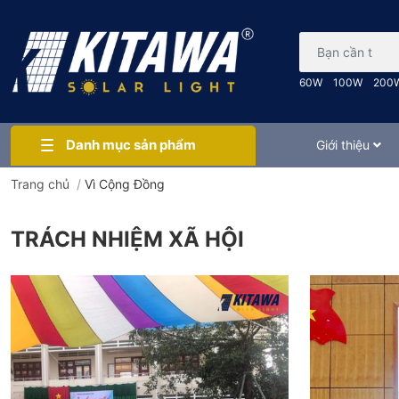
Bạn cần tìm gì..
60W
100W
200
Danh mục sản phẩm
Giới thiệu
Trang chủ
/
Vì Cộng Đồng
TRÁCH NHIỆM XÃ HỘI