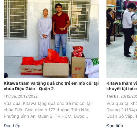
Kitawa thăm và tặng quà cho trẻ em mồ côi tại
Kitawa thăm và
chùa Diệu Giác - Quận 2
khuyết tật tại
Thứ Ba, 20/12/2022
Thứ Ba, 20/12/20
Vừa qua, Kitawa tặng quà cho trẻ mồ côi tại
Vừa qua tại kh
chùa Diệu Giác nằm ở 177 đường Trần Não,
Quang 2 (154/4
Phường Bình An, Quận 2, TP.HCM. Được...
Quận Gò Vấp, T
Đọc tiếp
Đọc tiếp