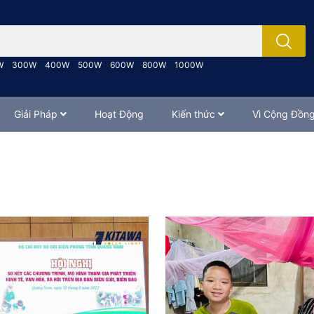
; Nhập tên sản phẩm..
W
300W
400W
500W
600W
800W
1000W
Giải Pháp
Hoạt Động
Kiến thức
Vì Cộng Đồn