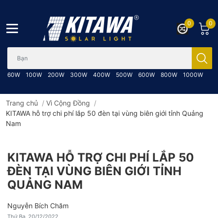
0
0
Bạn cần tìm gì..; Nhập tên sản phẩm..
60W
100W
200W
300W
400W
500W
600W
800W
1000W
Trang chủ
/
Vì Cộng Đồng
/
KITAWA hỗ trợ chi phí lắp 50 đèn tại vùng biên giới tỉnh Quảng
Nam
KITAWA HỖ TRỢ CHI PHÍ LẮP 50
ĐÈN TẠI VÙNG BIÊN GIỚI TỈNH
QUẢNG NAM
Nguyễn Bích Chăm
Thứ Ba, 20/12/2022