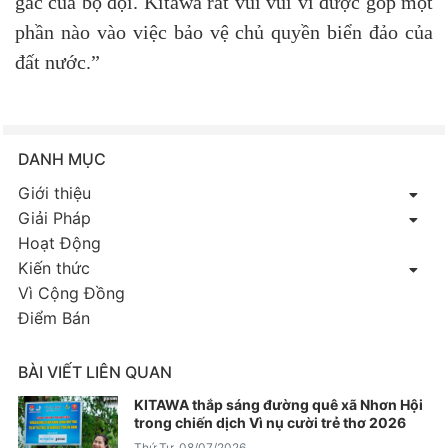
gác của bộ đội. Kitawa rất vui vui vì được góp một
phần nào vào việc bảo vệ chủ quyền biển đảo của
đất nước.”
DANH MỤC
Giới thiệu
Giải Pháp
Hoạt Động
Kiến thức
Vì Cộng Đồng
Điểm Bán
BÀI VIẾT LIÊN QUAN
KITAWA thắp sáng đường quê xã Nhơn Hội
trong chiến dịch Vì nụ cười trẻ thơ 2026
Thứ Tư, 08/07/2026