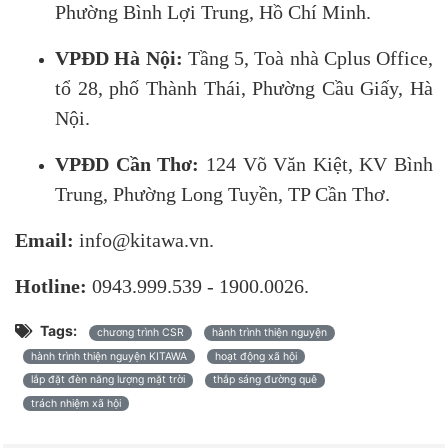
Phường Bình Lợi Trung, Hồ Chí Minh.
VPĐD Hà Nội:
Tầng 5, Toà nhà Cplus Office,
tổ 28, phố Thành Thái, Phường Cầu Giấy, Hà
Nội.
VPĐD Cần Thơ:
124 Võ Văn Kiệt, KV Bình
Trung, Phường Long Tuyền, TP Cần Thơ.
Email:
info@kitawa.vn.
Hotline:
0943.999.539 - 1900.0026.
Tags:
chương trình CSR
hành trình thiện nguyện
hành trình thiện nguyện KITAWA
hoạt động xã hội
lắp đặt đèn năng lượng mặt trời
thắp sáng đường quê
trách nhiệm xã hội