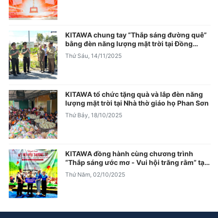
KITAWA chung tay “Thắp sáng đường quê”
bằng đèn năng lượng mặt trời tại Đồng
Tháp
Thứ Sáu, 14/11/2025
KITAWA tổ chức tặng quà và lắp đèn năng
lượng mặt trời tại Nhà thờ giáo họ Phan Sơn
Thứ Bảy, 18/10/2025
KITAWA đồng hành cùng chương trình
“Thắp sáng ước mơ - Vui hội trăng rằm” tại
thôn Kon Mong, Quảng Ngãi
Thứ Năm, 02/10/2025