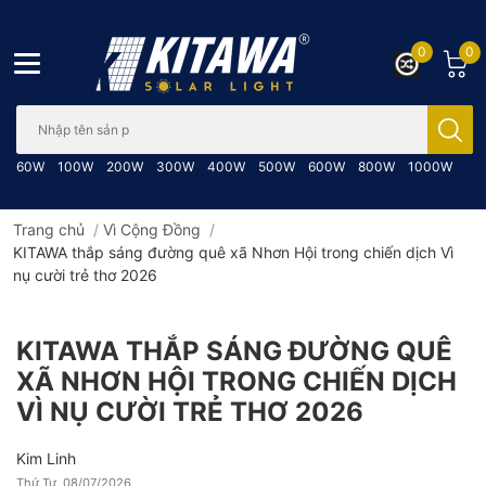
0
0
Bạn cần tìm gì..; Nhập tên sản phẩm..
60W
100W
200W
300W
400W
500W
600W
800W
1000W
Trang chủ
/
Vì Cộng Đồng
/
KITAWA thắp sáng đường quê xã Nhơn Hội trong chiến dịch Vì
nụ cười trẻ thơ 2026
KITAWA THẮP SÁNG ĐƯỜNG QUÊ
XÃ NHƠN HỘI TRONG CHIẾN DỊCH
VÌ NỤ CƯỜI TRẺ THƠ 2026
Kim Linh
Thứ Tư, 08/07/2026