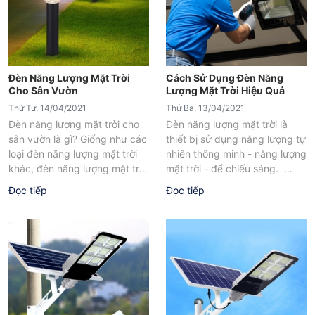
Đèn Năng Lượng Mặt Trời
Cách Sử Dụng Đèn Năng
Cho Sân Vườn
Lượng Mặt Trời Hiệu Quả
Thứ Tư, 14/04/2021
Thứ Ba, 13/04/2021
Đèn năng lượng mặt trời cho
Đèn năng lượng mặt trời là
sân vườn là gì? Giống như các
thiết bị sử dụng năng lượng tự
loại đèn năng lượng mặt trời
nhiên thông minh - năng lượng
khác, đèn năng lượng mặt trời
mặt trời - để chiếu sáng.
sân vườn...
Về cơ bản,...
Đọc tiếp
Đọc tiếp