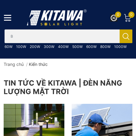
0
0
Bạn cần tìm gì..; Nhập tên sản phẩm..
60W
100W
200W
300W
400W
500W
600W
800W
1000W
Trang chủ
/
Kiến thức
TIN TỨC VỀ KITAWA | ĐÈN NĂNG
LƯỢNG MẶT TRỜI