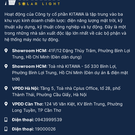
Hoạt động của Công ty cổ phần KITAWA là tập trung vào ba
khu vực kinh doanh chiến lược: điện năng lượng mặt trời, kỹ
thuật xây dựng, kỹ thuật công nghiệp và tự động. Đây là một
trong những nhà sản xuất độc lập lớn nhất về các bộ phận và
hệ thống máy móc tự động.
Showroom HCM:
41F/12 Đặng Thùy Trâm, Phường Bình Lợi
Trung, Hồ Chí Minh (Đèn dân dụng)
Showroom HCM:
Toà nhà KITAWA - Số 330 Bình Lợi,
Phường Bình Lợi Trung, Hồ Chí Minh (Đèn dự án & điện mặt
trời)
VPĐD Hà Nội:
Tầng 5, Toà nhà Cplus Office, tổ 28, phố
Thành Thái, Phường Cầu Giấy, Hà Nội
VPĐD Cần Thơ:
124 Võ Văn Kiệt, KV Bình Trung, Phường
Long Tuyền, TP Cần Thơ
Điện thoại:
0943999539
Điện thoại:
19000026