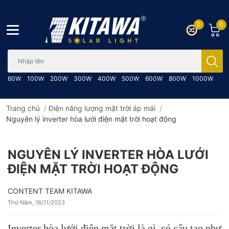
0
0
Bạn cần tìm gì..; Nhập tên sản phẩm..
60W
100W
200W
300W
400W
500W
600W
800W
1000W
Trang chủ
/
Điện năng lượng mặt trời áp mái
/
Nguyên lý inverter hòa lưới điện mặt trời hoạt động
NGUYÊN LÝ INVERTER HÒA LƯỚI
ĐIỆN MẶT TRỜI HOẠT ĐỘNG
CONTENT TEAM KITAWA
Thứ Năm, 16/11/2023
Inverter hòa lưới điện mặt trời là gì, có cấu tạo như