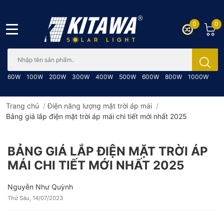
0
0
Bạn cần tìm gì..; Nhập tên sản phẩm..
60W
100W
200W
300W
400W
500W
600W
800W
1000W
Trang chủ
/
Điện năng lượng mặt trời áp mái
/
Bảng giá lắp điện mặt trời áp mái chi tiết mới nhất 2025
BẢNG GIÁ LẮP ĐIỆN MẶT TRỜI ÁP
MÁI CHI TIẾT MỚI NHẤT 2025
Nguyễn Như Quỳnh
Thứ Sáu, 14/07/2023