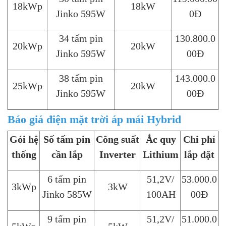
18kWp
18kW
Jinko 595W
0Đ
34 tấm pin
130.800.0
20kWp
20kW
Jinko 595W
00Đ
38 tấm pin
143.000.0
25kWp
20kW
Jinko 595W
00Đ
Báo giá điện mặt trời áp mái Hybrid
Gói hệ
Số tấm pin
Công suất
Ắc quy
Chi phí
thống
cần lắp
Inverter
Lithium
lắp đặt
6 tấm pin
51,2V/
53.000.0
3kWp
3kW
Jinko 585W
100AH
00Đ
9 tấm pin
51,2V/
51.000.0