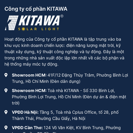
Công ty cổ phần KITAWA
Hoạt động của Công ty cổ phần KITAWA là tập trung vào ba
khu vực kinh doanh chiến lược: điện năng lượng mặt trời, kỹ
thuật xây dựng, kỹ thuật công nghiệp và tự động. Đây là một
trong những nhà sản xuất độc lập lớn nhất về các bộ phận và
hệ thống máy móc tự động.
Showroom HCM:
41F/12 Đặng Thùy Trâm, Phường Bình Lợi
Trung, Hồ Chí Minh (Đèn dân dụng)
Showroom HCM:
Toà nhà KITAWA - Số 330 Bình Lợi,
Phường Bình Lợi Trung, Hồ Chí Minh (Đèn dự án & điện mặt
trời)
VPĐD Hà Nội:
Tầng 5, Toà nhà Cplus Office, tổ 28, phố
Thành Thái, Phường Cầu Giấy, Hà Nội
VPĐD Cần Thơ:
124 Võ Văn Kiệt, KV Bình Trung, Phường