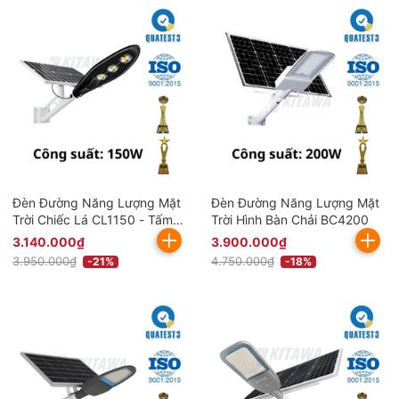
Đèn Đường Năng Lượng Mặt
Đèn Đường Năng Lượng Mặt
Trời Chiếc Lá CL1150 - Tấm
Trời Hình Bàn Chải BC4200
Pin Mono
3.140.000₫
3.900.000₫
3.950.000₫
4.750.000₫
-21%
-18%