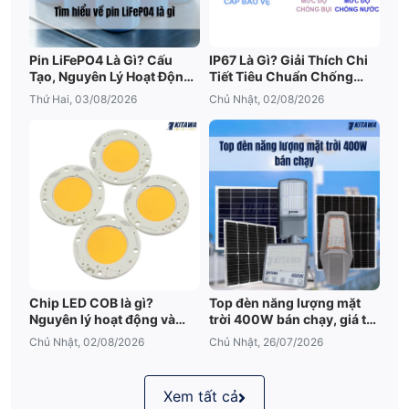
Pin LiFePO4 Là Gì? Cấu
IP67 Là Gì? Giải Thích Chi
Tạo, Nguyên Lý Hoạt Động
Tiết Tiêu Chuẩn Chống
Và Ưu Điểm Nổi Bật
Nước IP67
Thứ Hai, 03/08/2026
Chủ Nhật, 02/08/2026
Chip LED COB là gì?
Top đèn năng lượng mặt
Nguyên lý hoạt động và
trời 400W bán chạy, giá tốt
những điều cần biết
2026
Chủ Nhật, 02/08/2026
Chủ Nhật, 26/07/2026
Xem tất cả