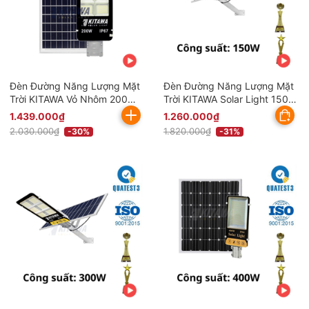
Đèn Đường Năng Lượng Mặt
Đèn Đường Năng Lượng Mặt
Trời KITAWA Vỏ Nhôm 200W
Trời KITAWA Solar Light 150W
BC1200 (Đã bao gồm VAT)
BC1150 (Đã bao gồm VAT)
1.439.000₫
1.260.000₫
2.030.000₫
1.820.000₫
-30%
-31%