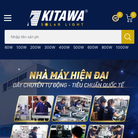
0
0
Bạn cần tìm gì..; Nhập tên sản phẩm..
60W
100W
200W
300W
400W
500W
600W
800W
1000W