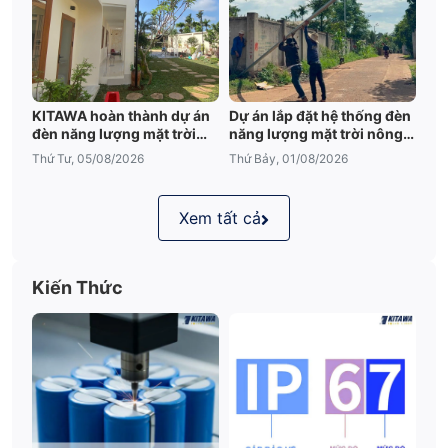
KITAWA hoàn thành dự án
Dự án lắp đặt hệ thống đèn
đèn năng lượng mặt trời
năng lượng mặt trời nông
sân vườn UFO 600W tại
trại tại Đắk Lắk
Thứ Tư, 05/08/2026
Thứ Bảy, 01/08/2026
Đắk Lắk
Xem tất cả
Kiến Thức