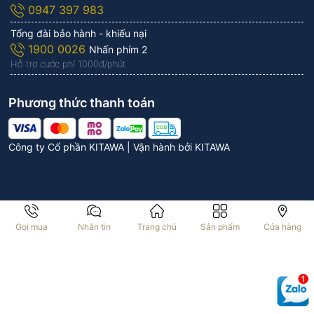
0947 397 983
Tổng đài bảo hành - khiếu nại
1900 0026
Nhấn phím 2
Hỗ trợ cước phí 1.000đ/phút
Phương thức thanh toán
Công ty Cổ phần KITAWA | Vận hành bởi
KITAWA
Gọi mua
Nhắn tin
Trang chủ
Sản phẩm
Cửa hàng