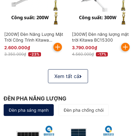
[200W] Đèn Năng Lượng Mặt
[300W] Đèn năng lượng mặt
Trời Công Trình Kitawa
trời Kitawa BC15300
BC8200
2.600.000₫
3.790.000₫
3.350.000₫
4.560.000₫
-23%
-17%
Xem tất cả
ĐÈN PHA NĂNG LƯỢNG
Đèn pha sáng mạnh
Đèn pha chống chói