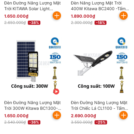
Đèn Đường Năng Lượng Mặt
Đèn Năng Lượng Mặt Trời
Trời KITAWA Solar Light
400W Kitawa BC2400 -Tấm
300W BC1300 (Đã bao gồm
Pin Mono Cao Cấp
1.650.000₫
1.890.000₫
VAT)
2.650.000₫
2.300.000₫
-38%
-18%
Đèn Đường Năng Lượng Mặt
Đèn Đường Năng Lượng Mặt
Trời 300W Kitawa BC1300-V
Trời Chiếc Lá CL1100 - Tấm
(Đã bao gồm VAT)
Pin Mono
1.650.000₫
2.690.000₫
2.540.000₫
3.550.000₫
-36%
-25%