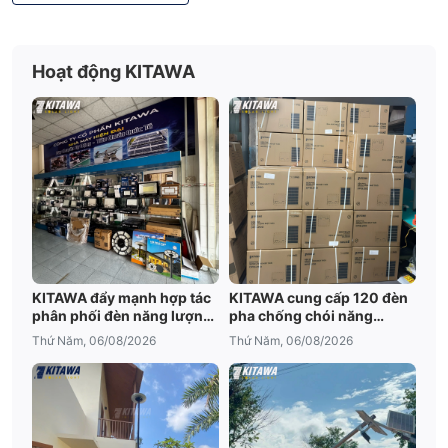
Hoạt động KITAWA
KITAWA đẩy mạnh hợp tác
KITAWA cung cấp 120 đèn
phân phối đèn năng lượng
pha chống chói năng
mặt trời An Giang
lượng mặt trời cho trại tôm
Thứ Năm, 06/08/2026
Thứ Năm, 06/08/2026
Bạc Liêu