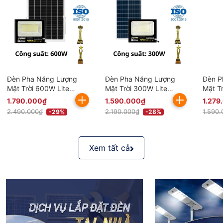
Đèn Pha Năng Lượng
Đèn Pha Năng Lượng
Đèn P
Mặt Trời 600W Lite
Mặt Trời 300W Lite
Mặt T
BDP26.600 KITAWA
BDP26.300 KITAWA
BDP26
1.790.000₫
1.590.000₫
1.279
Chống Nước IP67
Chống Nước IP67
Chống
2.490.000₫
2.190.000₫
1.590
-29%
-28%
Xem tất cả