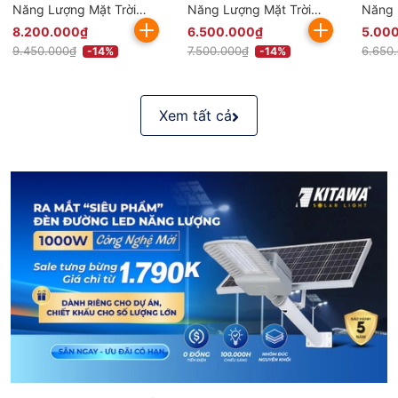
Năng Lượng Mặt Trời
Năng Lượng Mặt Trời
Năng 
100W BCDT9.100 Chống
80W BCDT9.80 Chống
60W 
8.200.000₫
6.500.000₫
5.00
Nước Bền Bỉ
Nước Bền Bỉ
Nước 
9.450.000₫
7.500.000₫
6.650
-14%
-14%
Xem tất cả