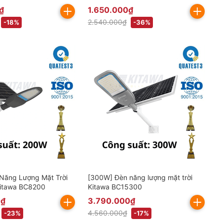
gồm VAT)
₫
1.650.000₫
2.540.000₫
-18%
-36%
Năng Lượng Mặt Trời
[300W] Đèn năng lượng mặt trời
Kitawa BC8200
Kitawa BC15300
0₫
3.790.000₫
4.560.000₫
-23%
-17%