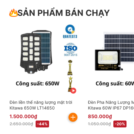
SẢN PHẨM BÁN CHẠY
Đèn liền thể năng lượng mặt trời
Đèn Pha Năng Lượng Mặ
Kitawa 650W LT14650
Kitawa 60W IP67 DP16
gồm VAT)
1.500.000₫
850.000₫
2.650.000₫
1.050.000₫
-44%
-20%