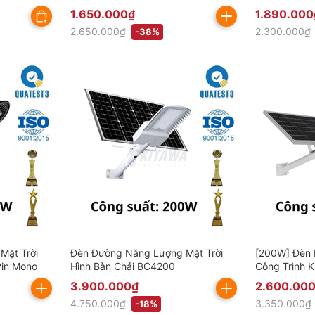
(Đã bao gồm VAT)
Cấp
1.650.000₫
1.890.000
2.650.000₫
2.300.000₫
-38%
Mặt Trời
Đèn Đường Năng Lượng Mặt Trời
[200W] Đèn 
Pin Mono
Hình Bàn Chải BC4200
Công Trình 
3.900.000₫
2.600.00
4.750.000₫
3.350.000₫
-18%