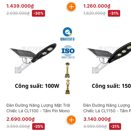
bao gồm VAT)
(Đã bao gồm VAT)
1.439.000₫
1.260.000₫
2.030.000₫
1.820.000₫
-30%
-31%
Đèn Đường Năng Lượng Mặt Trời
Đèn Đường Năng Lượng 
Chiếc Lá CL1100 - Tấm Pin Mono
Chiếc Lá CL1150 - Tấm 
2.690.000₫
3.140.000₫
3.550.000₫
3.950.000₫
-25%
-21%