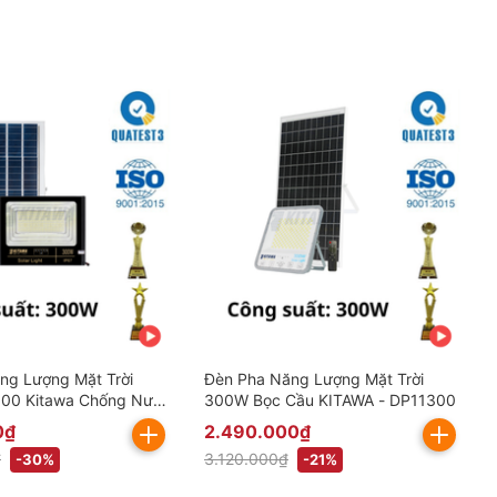
ng Lượng Mặt Trời
Đèn Pha Năng Lượng Mặt Trời
00 Kitawa Chống Nước
300W Bọc Cầu KITAWA - DP11300
ao gồm VAT)
0₫
2.490.000₫
₫
3.120.000₫
-30%
-21%