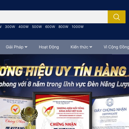
; Nhập tên sản phẩm..
W
300W
400W
500W
600W
800W
1000W
Giải Pháp
Hoạt Động
Kiến thức
Vì Cộng Đồn