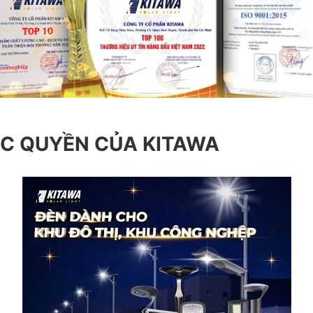
ỘC QUYỀN CỦA KITAWA