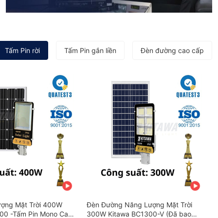
Tấm Pin rời
Tấm Pin gắn liền
Đèn đường cao cấp
ợng Mặt Trời 400W
Đèn Đường Năng Lượng Mặt Trời
00 -Tấm Pin Mono Cao
300W Kitawa BC1300-V (Đã bao