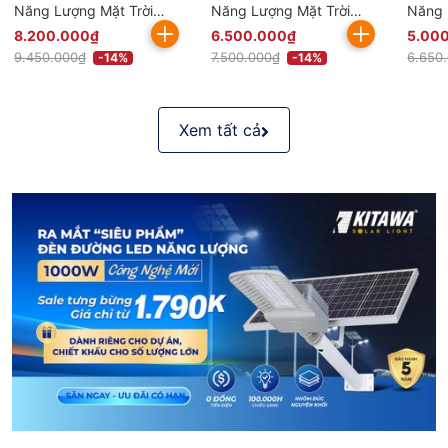
Năng Lượng Mặt Trời
Năng Lượng Mặt Trời
Năng 
100W BCDT9.100 Chống
80W BCDT9.80 Chống
60W 
8.200.000₫
6.500.000₫
5.00
Nước Bền Bỉ
Nước Bền Bỉ
Nước 
9.450.000₫
7.500.000₫
6.650
-14%
-14%
Xem tất cả