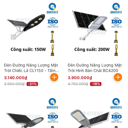
Đèn Đường Năng Lượng Mặt
Đèn Đường Năng Lượng Mặt
Trời Chiếc Lá CL1150 - Tấm
Trời Hình Bàn Chải BC4200
Pin Mono
3.140.000₫
3.900.000₫
3.950.000₫
4.750.000₫
-21%
-18%