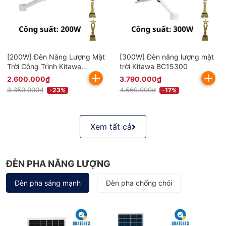
[200W] Đèn Năng Lượng Mặt
[300W] Đèn năng lượng mặt
Trời Công Trình Kitawa
trời Kitawa BC15300
BC8200
2.600.000₫
3.790.000₫
3.350.000₫
4.560.000₫
-23%
-17%
Xem tất cả
ĐÈN PHA NĂNG LƯỢNG
Đèn pha sáng mạnh
Đèn pha chống chói