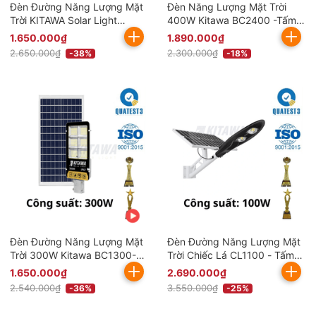
Đèn Đường Năng Lượng Mặt
Đèn Năng Lượng Mặt Trời
Trời KITAWA Solar Light
400W Kitawa BC2400 -Tấm
300W BC1300 (Đã bao gồm
Pin Mono Cao Cấp
1.650.000₫
1.890.000₫
VAT)
2.650.000₫
2.300.000₫
-38%
-18%
Đèn Đường Năng Lượng Mặt
Đèn Đường Năng Lượng Mặt
Trời 300W Kitawa BC1300-V
Trời Chiếc Lá CL1100 - Tấm
(Đã bao gồm VAT)
Pin Mono
1.650.000₫
2.690.000₫
2.540.000₫
3.550.000₫
-36%
-25%