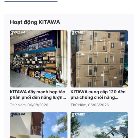
Hoạt động KITAWA
KITAWA đẩy mạnh hợp tác
KITAWA cung cấp 120 đèn
phân phối đèn năng lượng
pha chống chói năng
mặt trời An Giang
lượng mặt trời cho trại tôm
Thứ Năm, 06/08/2026
Thứ Năm, 06/08/2026
Bạc Liêu