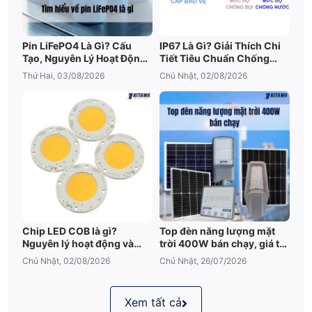
Pin LiFePO4 Là Gì? Cấu
IP67 Là Gì? Giải Thích Chi
Tạo, Nguyên Lý Hoạt Động
Tiết Tiêu Chuẩn Chống
Và Ưu Điểm Nổi Bật
Nước IP67
Thứ Hai, 03/08/2026
Chủ Nhật, 02/08/2026
Chip LED COB là gì?
Top đèn năng lượng mặt
Nguyên lý hoạt động và
trời 400W bán chạy, giá tốt
những điều cần biết
2026
Chủ Nhật, 02/08/2026
Chủ Nhật, 26/07/2026
Xem tất cả