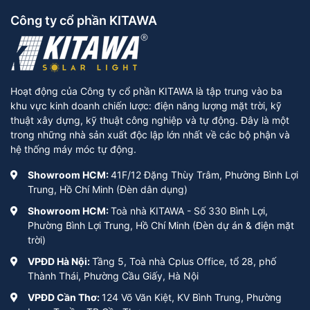
Công ty cổ phần KITAWA
Hoạt động của Công ty cổ phần KITAWA là tập trung vào ba
khu vực kinh doanh chiến lược: điện năng lượng mặt trời, kỹ
thuật xây dựng, kỹ thuật công nghiệp và tự động. Đây là một
trong những nhà sản xuất độc lập lớn nhất về các bộ phận và
hệ thống máy móc tự động.
Showroom HCM:
41F/12 Đặng Thùy Trâm, Phường Bình Lợi
Trung, Hồ Chí Minh (Đèn dân dụng)
Showroom HCM:
Toà nhà KITAWA - Số 330 Bình Lợi,
Phường Bình Lợi Trung, Hồ Chí Minh (Đèn dự án & điện mặt
trời)
VPĐD Hà Nội:
Tầng 5, Toà nhà Cplus Office, tổ 28, phố
Thành Thái, Phường Cầu Giấy, Hà Nội
VPĐD Cần Thơ:
124 Võ Văn Kiệt, KV Bình Trung, Phường