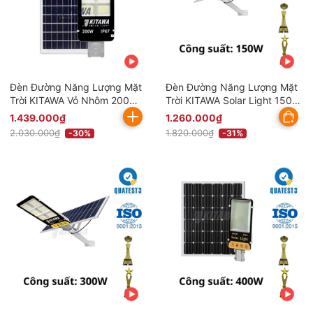
Đèn Đường Năng Lượng Mặt
Đèn Đường Năng Lượng Mặt
Trời KITAWA Vỏ Nhôm 200W
Trời KITAWA Solar Light 150W
BC1200 (Đã bao gồm VAT)
BC1150 (Đã bao gồm VAT)
1.439.000₫
1.260.000₫
2.030.000₫
1.820.000₫
-30%
-31%