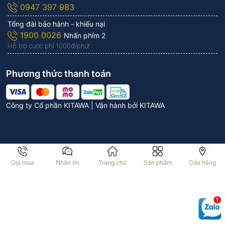
0947 397 983
Tổng đài bảo hành - khiếu nại
1900 0026
Nhấn phím 2
Hỗ trợ cước phí 1.000đ/phút
Phương thức thanh toán
Công ty Cổ phần KITAWA | Vận hành bởi
KITAWA
Gọi mua
Nhắn tin
Trang chủ
Sản phẩm
Cửa hàng