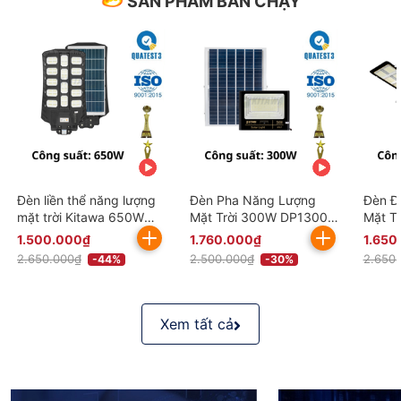
SẢN PHẨM BÁN CHẠY
Đèn liền thể năng lượng
Đèn Pha Năng Lượng
Đèn Đ
mặt trời Kitawa 650W
Mặt Trời 300W DP1300
Mặt Tr
LT14650
Kitawa Chống Nước IP67
Light
1.500.000₫
1.760.000₫
1.650
(Đã bao gồm VAT)
bao g
2.650.000₫
2.500.000₫
2.650
-44%
-30%
Xem tất cả