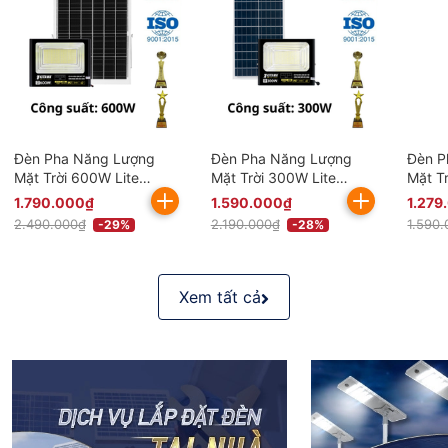
Đèn Pha Năng Lượng
Đèn Pha Năng Lượng
Đèn P
Mặt Trời 600W Lite
Mặt Trời 300W Lite
Mặt T
BDP26.600 KITAWA
BDP26.300 KITAWA
BDP26
1.790.000₫
1.590.000₫
1.279
Chống Nước IP67
Chống Nước IP67
Chống
2.490.000₫
2.190.000₫
1.590
-29%
-28%
Xem tất cả