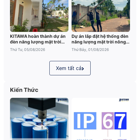
KITAWA hoàn thành dự án
Dự án lắp đặt hệ thống đèn
đèn năng lượng mặt trời
năng lượng mặt trời nông
sân vườn UFO 600W tại
trại tại Đắk Lắk
Thứ Tư, 05/08/2026
Thứ Bảy, 01/08/2026
Đắk Lắk
Xem tất cả
Kiến Thức