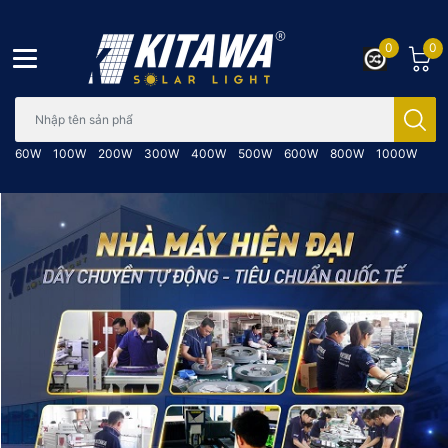
0
0
Bạn cần tìm gì..; Nhập tên sản phẩm..
60W
100W
200W
300W
400W
500W
600W
800W
1000W