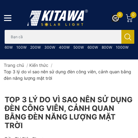
0
0
Bạn cần tìm gì..; Nhập tên sản phẩm..
60W
100W
200W
300W
400W
500W
600W
800W
1000W
Trang chủ
/
Kiến thức
/
Top 3 lý do vì sao nên sử dụng đèn công viên, cảnh quan bằng
đèn năng lượng mặt trời
TOP 3 LÝ DO VÌ SAO NÊN SỬ DỤNG
ĐÈN CÔNG VIÊN, CẢNH QUAN
BẰNG ĐÈN NĂNG LƯỢNG MẶT
TRỜI