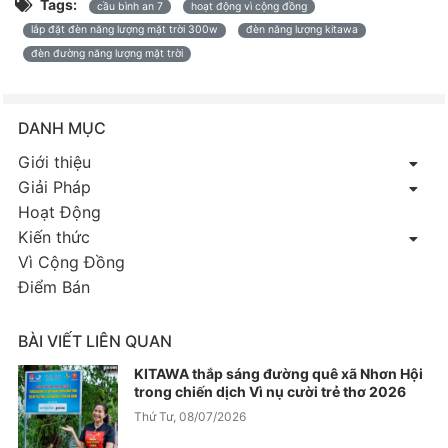
Tags:
cầu bình an 7
hoạt động vì cộng đồng
lắp đặt đèn năng lượng mặt trời 300w
đèn năng lượng kitawa
đèn đường năng lượng mặt trời
DANH MỤC
Giới thiệu
Giải Pháp
Hoạt Động
Kiến thức
Vì Cộng Đồng
Điểm Bán
BÀI VIẾT LIÊN QUAN
KITAWA thắp sáng đường quê xã Nhơn Hội
trong chiến dịch Vì nụ cười trẻ thơ 2026
Thứ Tư, 08/07/2026