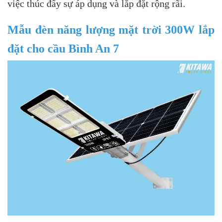
việc thúc đẩy sự áp dụng và lắp đặt rộng rãi.
Mẫu đèn năng lượng mặt trời 300W lắp
đặt cho cầu Bình An 7