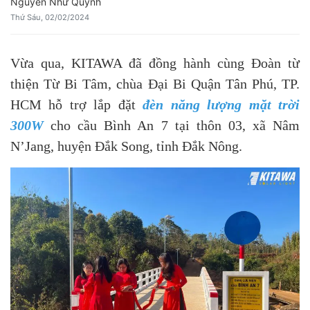
Nguyễn Như Quỳnh
Thứ Sáu, 02/02/2024
Vừa qua, KITAWA đã đồng hành cùng Đoàn từ
thiện Từ Bi Tâm, chùa Đại Bi Quận Tân Phú, TP.
HCM hỗ trợ lắp đặt
đèn năng lượng mặt trời
300W
cho cầu Bình An 7 tại thôn 03, xã Nâm
N’Jang, huyện Đắk Song, tỉnh Đắk Nông.