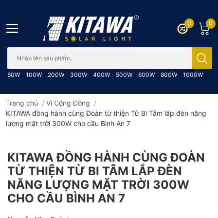
0
0
Bạn cần tìm gì..; Nhập tên sản phẩm..
60W
100W
200W
300W
400W
500W
600W
800W
1000W
Trang chủ
/
Vì Cộng Đồng
/
KITAWA đồng hành cùng Đoàn từ thiện Từ Bi Tâm lắp đèn năng
lượng mặt trời 300W cho cầu Bình An 7
KITAWA ĐỒNG HÀNH CÙNG ĐOÀN
TỪ THIỆN TỪ BI TÂM LẮP ĐÈN
NĂNG LƯỢNG MẶT TRỜI 300W
CHO CẦU BÌNH AN 7