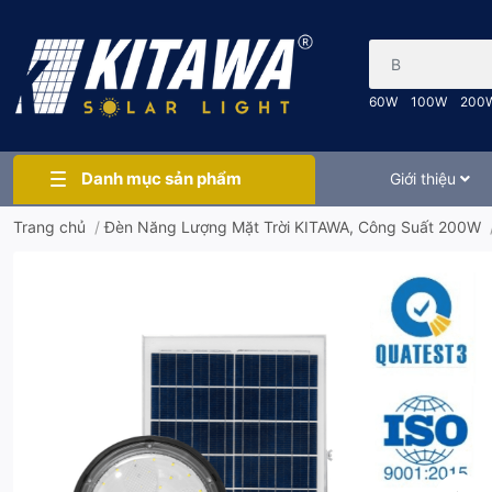
Bạn cần tìm gì..
60W
100W
200
Danh mục sản phẩm
Giới thiệu
Trang chủ
/
Đèn Năng Lượng Mặt Trời KITAWA, Công Suất 200W