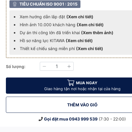
TIÊU CHUẨN ISO 9001 : 2015
Xem hướng dẫn lắp đặt
(Xem chi tiết)
Hình ảnh 10.000 khách hàng
(Xem chi tiết)
Dự án thi công lớn đã triển khai
(Xem thêm ảnh)
Hồ sơ năng lực KITAWA
(Xem chi tiết)
Thiết kế chiếu sáng miễn phí
(Xem chi tiết)
Số lượng:
Giảm
Tăng
p - DT4200
wa trang trí đẹp - DT4200
 trời 200W Kitawa trang trí đẹp - DT4200
 năng lượng mặt trời 200W Kitawa trang trí đẹp - DT4200
[200W] Đèn treo năng lượng mặt trời 200W Kitawa trang trí đẹp - D
[200W] Đèn treo năng lượng mặt trời 200W Kitawa tr
[200W] Đèn treo năng lượng mặt trời
[200W] Đèn treo năng
MUA NGAY
Giao hàng tận nơi hoặc nhận tại cửa hàng
THÊM VÀO GIỎ
Gọi đặt mua
0943 999 539
(7:30 - 22:00)