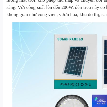
lượng mặt trời, cho phép thu thập và chuyển đổi á
sáng. Với công suất lên đến 200W, đèn treo này có
không gian như công viên, vườn hoa, khu đô thị, s