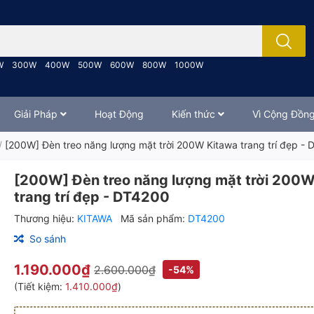
; Nhập tên sản phẩm..
W
300W
400W
500W
600W
800W
1000W
Giải Pháp
Hoạt Động
Kiến thức
Vì Cộng Đồn
/
[200W] Đèn treo năng lượng mặt trời 200W Kitawa trang trí đẹp -
[200W] Đèn treo năng lượng mặt trời 200
trang trí đẹp - DT4200
Thương hiệu:
KITAWA
Mã sản phẩm:
DT4200
So sánh
1.190.000₫
2.600.000₫
-54%
(Tiết kiệm:
1.410.000₫
)