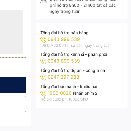
phí hỗ trợ 8h00 - 21h00 tất cả các
ngày trong tuần
Tổng đài hỗ trợ bán hàng
0943 999 539
(08:00-22:00 tất cả các ngày trong tuần)
Tổng đài hỗ trợ kênh sỉ - phân phối
0943 899 539
Tổng đài hỗ trợ dự án - công trình
0947 397 983
T4200
ang trí đẹp - DT4200
 200W Kitawa trang trí đẹp - DT4200
 lượng mặt trời 200W Kitawa trang trí đẹp - DT4200
Tổng đài bảo hành - khiếu nại
1900 0026
Nhấn phím 2
Hỗ trợ cước phí 1.000đ/phút