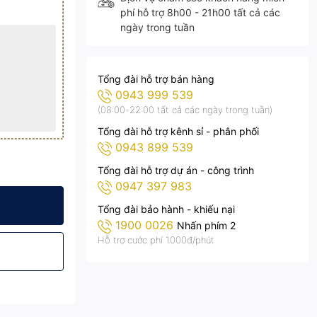
phí hỗ trợ 8h00 - 21h00 tất cả các
ngày trong tuần
Tổng đài hỗ trợ bán hàng
0943 999 539
(08:00-22:00 tất cả các ngày trong tuần)
Tổng đài hỗ trợ kênh sỉ - phân phối
0943 899 539
Tổng đài hỗ trợ dự án - công trình
0947 397 983
06.200
KITAWA - AC.DP06.200
00W Siêu Sáng KITAWA - AC.DP06.200
Pha LED Điện 200W Siêu Sáng KITAWA - AC.DP06.200
Tổng đài bảo hành - khiếu nại
1900 0026
Nhấn phím 2
Hỗ trợ cước phí 1.000đ/phút