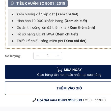
TIÊU CHUẨN ISO 9001 : 2015
Xem hướng dẫn lắp đặt
(Xem chi tiết)
Hình ảnh 10.000 khách hàng
(Xem chi tiết)
Dự án thi công lớn đã triển khai
(Xem thêm ảnh)
Hồ sơ năng lực KITAWA
(Xem chi tiết)
Thiết kế chiếu sáng miễn phí
(Xem chi tiết)
Số lượng:
Giảm
Tăng
C.DP06.200
áng KITAWA - AC.DP06.200
ện 200W Siêu Sáng KITAWA - AC.DP06.200
Đèn Pha LED Điện 200W Siêu Sáng KITAWA - AC.DP06.200
Đèn Pha LED Điện 200W Siêu Sáng KITAWA - AC.DP
Đèn Pha LED Điện 200W Siêu Sáng 
Đèn Pha LED Điện 2
Đèn 
MUA NGAY
Giao hàng tận nơi hoặc nhận tại cửa hàng
THÊM VÀO GIỎ
Gọi đặt mua
0943 999 539
(7:30 - 22:00)