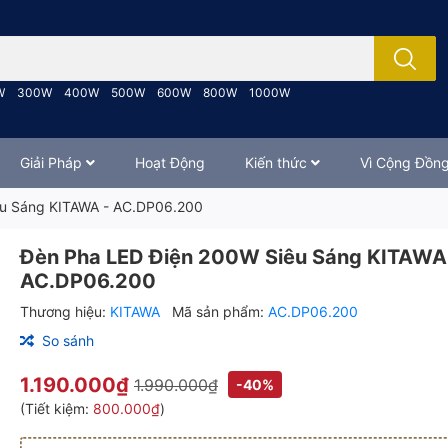
; Nhập tên sản phẩm..
W
300W
400W
500W
600W
800W
1000W
Giải Pháp
Hoạt Động
Kiến thức
Vì Cộng Đồn
êu Sáng KITAWA - AC.DP06.200
Đèn Pha LED Điện 200W Siêu Sáng KITAWA
AC.DP06.200
Thương hiệu:
KITAWA
Mã sản phẩm:
AC.DP06.200
So sánh
1.190.000₫
1.990.000₫
-40%
(Tiết kiệm:
800.000₫
)