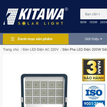
Bạn cần tìm gì..
60W
100W
200
Danh mục sản phẩm
Giới thiệu
Trang chủ
/
Đèn LED Điện AC 220V
/
Đèn Pha LED Điện 200W Si