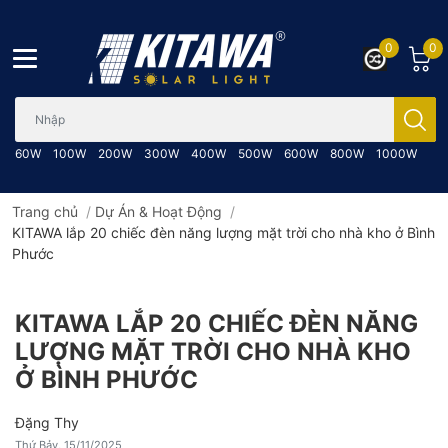
0
0
Bạn cần tìm gì..; Nhập tên sản phẩm..
60W
100W
200W
300W
400W
500W
600W
800W
1000W
Trang chủ
/
Dự Án & Hoạt Động
/
KITAWA lắp 20 chiếc đèn năng lượng mặt trời cho nhà kho ở Bình
Phước
KITAWA LẮP 20 CHIẾC ĐÈN NĂNG
LƯỢNG MẶT TRỜI CHO NHÀ KHO
Ở BÌNH PHƯỚC
Đặng Thy
Thứ Bảy, 15/11/2025