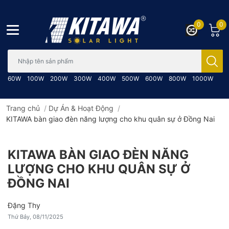
0
0
Bạn cần tìm gì..; Nhập tên sản phẩm..
60W
100W
200W
300W
400W
500W
600W
800W
1000W
Trang chủ
/
Dự Án & Hoạt Động
/
KITAWA bàn giao đèn năng lượng cho khu quân sự ở Đồng Nai
KITAWA BÀN GIAO ĐÈN NĂNG
LƯỢNG CHO KHU QUÂN SỰ Ở
ĐỒNG NAI
Đặng Thy
Thứ Bảy, 08/11/2025