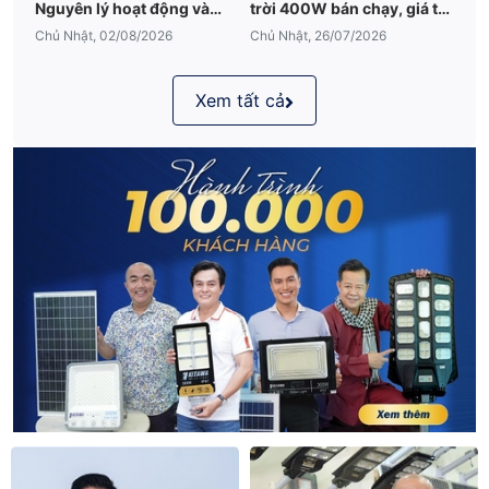
Nguyên lý hoạt động và
trời 400W bán chạy, giá tốt
những điều cần biết
2026
Chủ Nhật, 02/08/2026
Chủ Nhật, 26/07/2026
Xem tất cả