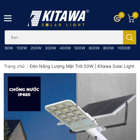
0
0
Bạn cần tìm gì..; Nhập tên sản phẩm..
60W
100W
200W
300W
400W
500W
600W
800W
1000W
Trang chủ
/
Đèn Năng Lượng Mặt Trời 50W | Kitawa Solar Light