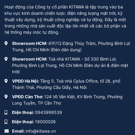
Hoạt động của Công ty cổ phần KITAWA là tập trung vào ba
khu vực kinh doanh chiến lược: điện năng lượng mặt trời, kỹ
thuật xây dựng, kỹ thuật công nghiệp và tự động. Đây là một
trong những nhà sản xuất độc lập lớn nhất về các bộ phận và
hệ thống máy móc tự động.
Showroom HCM:
41F/12 Đặng Thùy Trâm, Phường Bình Lợi
Trung, Hồ Chí Minh (Đèn dân dụng)
Showroom HCM:
Toà nhà KITAWA - Số 330 Bình Lợi,
Phường Bình Lợi Trung, Hồ Chí Minh (Đèn dự án & điện mặt
trời)
VPĐD Hà Nội:
Tầng 5, Toà nhà Cplus Office, tổ 28, phố
Thành Thái, Phường Cầu Giấy, Hà Nội
VPĐD Cần Thơ:
124 Võ Văn Kiệt, KV Bình Trung, Phường
Long Tuyền, TP Cần Thơ
Điện thoại:
0943999539
Điện thoại:
19000026
Email:
info@kitawa.vn