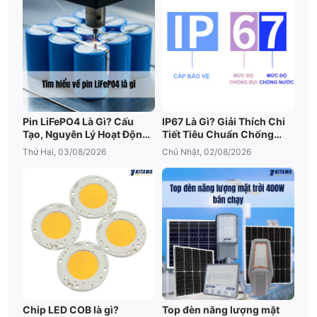
Pin LiFePO4 Là Gì? Cấu
IP67 Là Gì? Giải Thích Chi
Tạo, Nguyên Lý Hoạt Động
Tiết Tiêu Chuẩn Chống
Và Ưu Điểm Nổi Bật
Nước IP67
Thứ Hai, 03/08/2026
Chủ Nhật, 02/08/2026
Chip LED COB là gì?
Top đèn năng lượng mặt