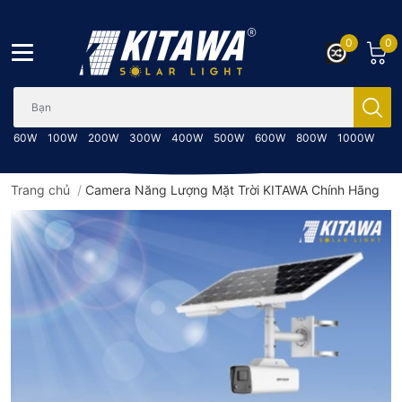
0
0
Bạn cần tìm gì..; Nhập tên sản phẩm..
60W
100W
200W
300W
400W
500W
600W
800W
1000W
Trang chủ
/
Camera Năng Lượng Mặt Trời KITAWA Chính Hãng