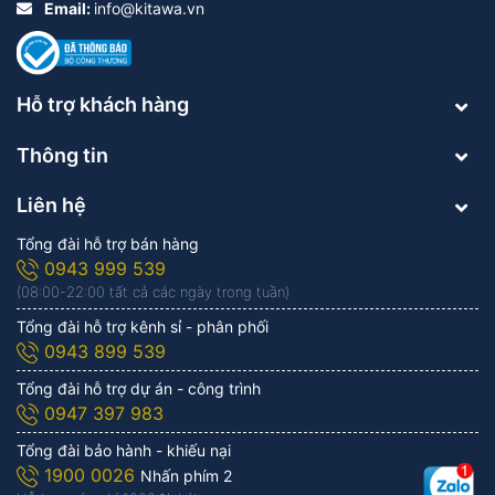
cấu trúc của một chiếc Camera năng lượng mặt
Email:
info@kitawa.vn
trời:
Tấm pin năng lượng mặt trời: Đây là thành
Hỗ trợ khách hàng
phần quan trọng nhất của Camera Solar. So với
đèn, Camera Solar cần một tấm pin mạnh mẽ
Thông tin
hơn, có khả năng chuyển đổi cao hơn để tạo ra
Liên hệ
đủ năng lượng cho hoạt động ban ngày và tích
Tổng đài hỗ trợ bán hàng
trữ cho hoạt động ban đêm.
0943 999 539
(08:00-22:00 tất cả các ngày trong tuần)
Camera: Là bộ phận chính thực hiện chức năng
Tổng đài hỗ trợ kênh sỉ - phân phối
giám sát. Chúng có cấu trúc tương tự như một
0943 899 539
chiếc camera thông thường, bao gồm vỏ bảo
Tổng đài hỗ trợ dự án - công trình
vệ, mắt camera, đèn hồng ngoại, mic đàm
0947 397 983
thoại, loa phát, khe thẻ nhớ, dây kết nối pin lưu
Tổng đài bảo hành - khiếu nại
trữ và ống kính.
1900 0026
Nhấn phím 2