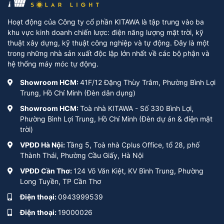
Hoạt động của Công ty cổ phần KITAWA là tập trung vào ba
khu vực kinh doanh chiến lược: điện năng lượng mặt trời, kỹ
Camera sử dụng 4G có tính linh hoạt khá cao
thuật xây dựng, kỹ thuật công nghiệp và tự động. Đây là một
trong những nhà sản xuất độc lập lớn nhất về các bộ phận và
Thường thì, Camera 4G còn có tính năng kết nối
hệ thống máy móc tự động.
Wifi và một cổng kết nối mạng dây bổ sung để tạo
Showroom HCM:
41F/12 Đặng Thùy Trâm, Phường Bình Lợi
sự thuận tiện cho người dùng.
Trung, Hồ Chí Minh (Đèn dân dụng)
Showroom HCM:
Toà nhà KITAWA - Số 330 Bình Lợi,
Cấu tạo của camera năng lượng mặt trời
Phường Bình Lợi Trung, Hồ Chí Minh (Đèn dự án & điện mặt
trời)
So với Camera sử dụng nguồn điện thông thường,
VPĐD Hà Nội:
Tầng 5, Toà nhà Cplus Office, tổ 28, phố
Camera dùng năng lượng mặt trời có cấu trúc phức
Thành Thái, Phường Cầu Giấy, Hà Nội
tạp hơn, bao gồm nhiều thành phần với các vai trò
VPĐD Cần Thơ:
124 Võ Văn Kiệt, KV Bình Trung, Phường
riêng biệt để đảm bảo hoạt động ổn định và độ tin
Long Tuyền, TP Cần Thơ
cậy trong thời gian dài, đồng thời giảm phụ thuộc
Điện thoại:
0943999539
vào tài nguyên bên ngoài và thời tiết. Dưới đây là
Điện thoại:
19000026