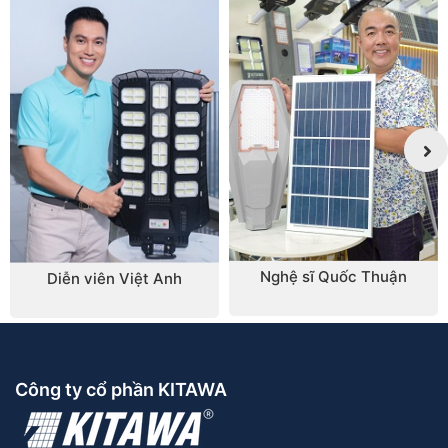
vào nguồn internet. Điều này rất hữu ích ở những
nơi không thể cài đặt các hub mạng, chẳng hạn như
khu vực công trình hoặc nông trại với diện tích lớn.
Về mặt chi phí, chúng không chênh lệch quá nhiều
so với các giải pháp khác, nhưng chúng tiện lợi và
dễ triển khai hơn, vì vậy camera năng lượng mặt
trời 4G thường được ưa chuộng hơn.
Nghệ sĩ Quốc Thuận
Diễn viên Việt Anh
Công ty cổ phần KITAWA