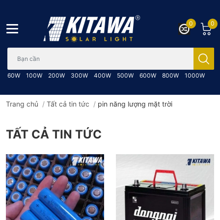
0
0
Bạn cần tìm gì..; Nhập tên sản phẩm..
60W
100W
200W
300W
400W
500W
600W
800W
1000W
Trang chủ
/
Tất cả tin tức
/
pin năng lượng mặt trời
TẤT CẢ TIN TỨC