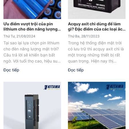
Ưu điểm vượt trội của pin
Acquy axit chì dùng để làm
lithium cho đèn năng lượng
gì? Đặc điểm của các loại ắc
mặt trời
quy chì phổ biến
Thứ Tư, 21/08/2024
Thứ Ba, 28/11/2023
Tại sao lại lựa chọn pin lithium
Trong hệ thống điện mặt trời
cho đèn năng lượng mặt trời?
có lưu trữ thì acquy axit chì là
Câu trả lời sẽ khiến bạn bất
một trong những thiết bị rất
ngờ. Với tuổi thọ cao, hiệu suất
quan trọng. Hiện nay thị
vượt...
trường...
Đọc tiếp
Đọc tiếp