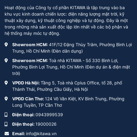
Hoạt động của Công ty cổ phần KITAWA là tập trung vào ba
khu vực kinh doanh chiến lược: điện năng lượng mặt trời, kỹ
thuật xây dựng, kỹ thuật công nghiệp và tự động. Đây là một
trong những nhà sản xuất độc lập lớn nhất về các bộ phận và
hệ thống máy móc tự động.
Showroom HCM:
41F/12 Đặng Thùy Trâm, Phường Bình Lợi
Trung, Hồ Chí Minh (Đèn dân dụng)
Showroom HCM:
Toà nhà KITAWA - Số 330 Bình Lợi,
Phường Bình Lợi Trung, Hồ Chí Minh (Đèn dự án & điện mặt
trời)
VPĐD Hà Nội:
Tầng 5, Toà nhà Cplus Office, tổ 28, phố
Thành Thái, Phường Cầu Giấy, Hà Nội
VPĐD Cần Thơ:
124 Võ Văn Kiệt, KV Bình Trung, Phường
Long Tuyền, TP Cần Thơ
Điện thoại:
0943999539
Điện thoại:
19000026
Email:
info@kitawa.vn