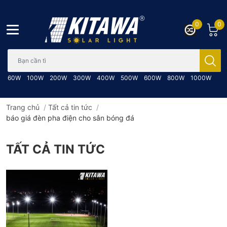
0
0
Bạn cần tìm gì..; Nhập tên sản phẩm..
60W
100W
200W
300W
400W
500W
600W
800W
1000W
Trang chủ
/
Tất cả tin tức
/
báo giá đèn pha điện cho sân bóng đá
TẤT CẢ TIN TỨC