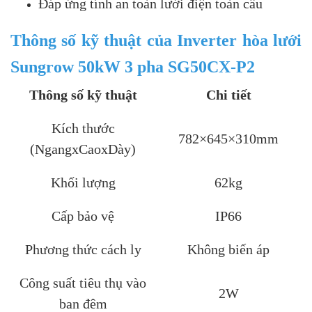
Đáp ứng tính an toàn lưới điện toàn cầu
Thông số kỹ thuật của Inverter hòa lưới
Sungrow 50kW 3 pha SG50CX-P2
Thông số kỹ thuật
Chi tiết
Kích thước
782×645×310mm
(NgangxCaoxDày)
Khối lượng
62kg
Cấp bảo vệ
IP66
Phương thức cách ly
Không biến áp
Công suất tiêu thụ vào
2W
ban đêm