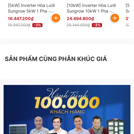
[5kW] Inverter Hòa Lưới
[10kW] Inverter Hòa Lưới
[5kW
Sungrow 5kW 1 Pha -
Sungrow 10kW 1 Pha -
Sun
SG5RS
SG10RS
SG5
16.447.200₫
24.494.800₫
21.
16.947.200₫
25.144.000₫
22.
-3%
-3%
SẢN PHẨM CÙNG PHÂN KHÚC GIÁ