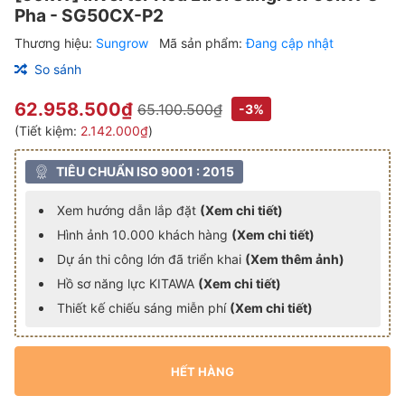
Pha - SG50CX-P2
Thương hiệu:
Sungrow
Mã sản phẩm:
Đang cập nhật
So sánh
62.958.500₫
65.100.500₫
-3%
(Tiết kiệm:
2.142.000₫
)
TIÊU CHUẨN ISO 9001 : 2015
Xem hướng dẫn lắp đặt
(Xem chi tiết)
Hình ảnh 10.000 khách hàng
(Xem chi tiết)
Dự án thi công lớn đã triển khai
(Xem thêm ảnh)
Hồ sơ năng lực KITAWA
(Xem chi tiết)
Thiết kế chiếu sáng miễn phí
(Xem chi tiết)
HẾT HÀNG