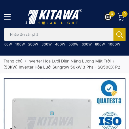
0
0
Bạn cần tìm gì..; Nhập tên sản phẩm..
60W
100W
200W
300W
400W
500W
600W
800W
1000W
Trang chủ
/
Inverter Hòa Lưới Điện Năng Lượng Mặt Trời
/
[50kW] Inverter Hòa Lưới Sungrow 50kW 3 Pha - SG50CX-P2