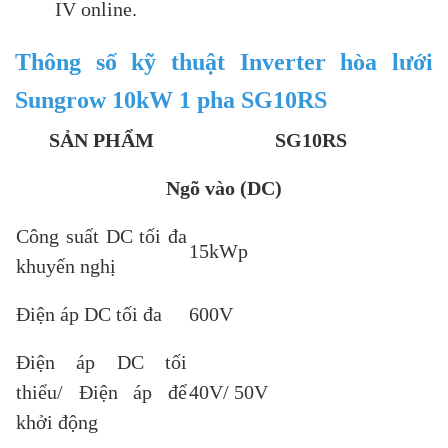
IV online.
Thông số kỹ thuật Inverter hòa lưới
Sungrow 10kW 1 pha SG10RS
SẢN PHẨM
SG10RS
Ngõ vào (DC)
Công suất DC tối đa
15kWp
khuyến nghị
Điện áp DC tối đa
600V
Điện áp DC tối
thiểu/ Điện áp để
40V/ 50V
khởi động