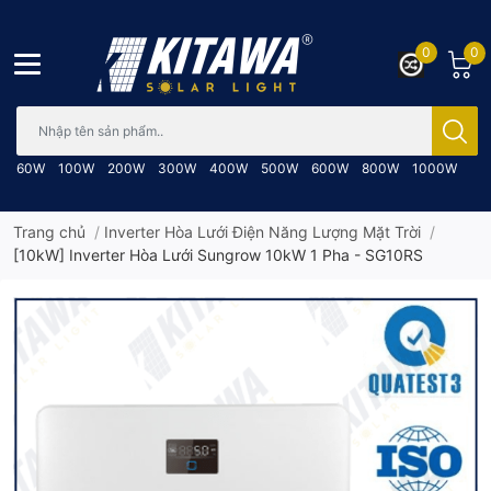
0
0
Bạn cần tìm gì..; Nhập tên sản phẩm..
60W
100W
200W
300W
400W
500W
600W
800W
1000W
Trang chủ
/
Inverter Hòa Lưới Điện Năng Lượng Mặt Trời
/
[10kW] Inverter Hòa Lưới Sungrow 10kW 1 Pha - SG10RS