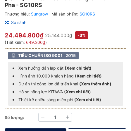
Pha - SG10RS
Thương hiệu:
Sungrow
Mã sản phẩm:
SG10RS
So sánh
24.494.800₫
25.144.000₫
-3%
(Tiết kiệm:
649.200₫
)
TIÊU CHUẨN ISO 9001 : 2015
Xem hướng dẫn lắp đặt
(Xem chi tiết)
Hình ảnh 10.000 khách hàng
(Xem chi tiết)
Dự án thi công lớn đã triển khai
(Xem thêm ảnh)
Hồ sơ năng lực KITAWA
(Xem chi tiết)
Thiết kế chiếu sáng miễn phí
(Xem chi tiết)
Số lượng:
Giảm
Tăng