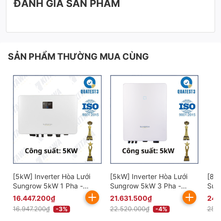
ĐÁNH GIÁ SẢN PHẨM
SẢN PHẨM THƯỜNG MUA CÙNG
[5kW] Inverter Hòa Lưới
[5kW] Inverter Hòa Lưới
[8kW
Sungrow 5kW 1 Pha -
Sungrow 5kW 3 Pha -
Sun
SG5RS
SG5.0RT
SG8
16.447.200₫
21.631.500₫
24.
16.947.200₫
22.520.000₫
25.
-3%
-4%