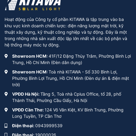
Hoạt động của Công ty cổ phần KITAWA là tập trung vào ba
khu vực kinh doanh chiến lược: điện năng lượng mặt trời, kỹ
thuật xây dựng, kỹ thuật công nghiệp và tự động. Đây là một
trong những nhà sản xuất độc lập lớn nhất về các bộ phận và
hệ thống máy móc tự động.
Showroom HCM:
41F/12 Đặng Thùy Trâm, Phường Bình Lợi
Trung, Hồ Chí Minh (Đèn dân dụng)
Showroom HCM:
Toà nhà KITAWA - Số 330 Bình Lợi,
Phường Bình Lợi Trung, Hồ Chí Minh (Đèn dự án & điện mặt
trời)
VPĐD Hà Nội:
Tầng 5, Toà nhà Cplus Office, tổ 28, phố
Thành Thái, Phường Cầu Giấy, Hà Nội
VPĐD Cần Thơ:
124 Võ Văn Kiệt, KV Bình Trung, Phường
Long Tuyền, TP Cần Thơ
Điện thoại:
0943999539
Điện thoại:
19000026