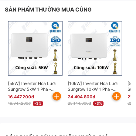
SẢN PHẨM THƯỜNG MUA CÙNG
[5kW] Inverter Hòa Lưới
[10kW] Inverter Hòa Lưới
[5kW
Sungrow 5kW 1 Pha -
Sungrow 10kW 1 Pha -
Sun
SG5RS
SG10RS
SG5
16.447.200₫
24.494.800₫
21.
16.947.200₫
25.144.000₫
22.
-3%
-3%