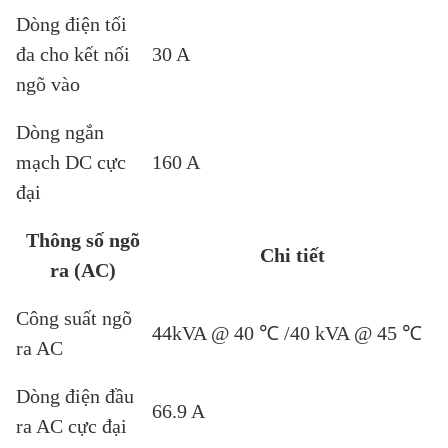
Dòng điện tối
đa cho kết nối
30 A
ngõ vào
Dòng ngắn
mạch DC cực
160 A
đại
Thông số ngõ
Chi tiết
ra (AC)
Công suất ngõ
44kVA @ 40 ℃ /40 kVA @ 45 ℃
ra AC
Dòng điện đầu
66.9 A
ra AC cực đại