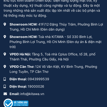
khu vực kinh doanh chiến lược: điện năng lượng mặt trời, kỹ
thuật xây dựng, kỹ thuật công nghiệp và tự động. Đây là một
trong những nhà sản xuất độc lập lớn nhất về các bộ phận và
hệ thống máy móc tự động.
Showroom HCM:
41F/12 Đặng Thùy Trâm, Phường Bình Lợi
Trung, Hồ Chí Minh (Đèn dân dụng)
Showroom HCM:
Toà nhà KITAWA - Số 330 Bình Lợi,
Phường Bình Lợi Trung, Hồ Chí Minh (Đèn dự án & điện mặt
trời)
VPĐD Hà Nội:
Tầng 5, Toà nhà Cplus Office, tổ 28, phố
Thành Thái, Phường Cầu Giấy, Hà Nội
VPĐD Cần Thơ:
124 Võ Văn Kiệt, KV Bình Trung, Phường
Long Tuyền, TP Cần Thơ
Điện thoại:
0943999539
Điện thoại:
19000026
Email:
info@kitawa.vn