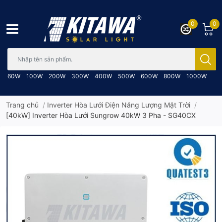
0
0
Bạn cần tìm gì..; Nhập tên sản phẩm..
60W
100W
200W
300W
400W
500W
600W
800W
1000W
Trang chủ
/
Inverter Hòa Lưới Điện Năng Lượng Mặt Trời
/
[40kW] Inverter Hòa Lưới Sungrow 40kW 3 Pha - SG40CX