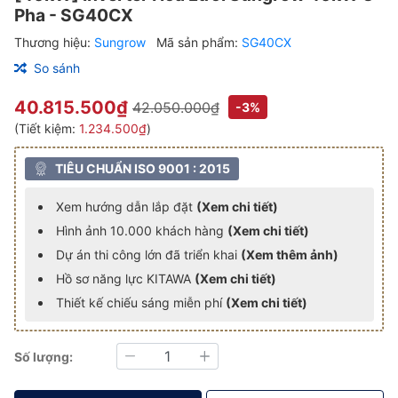
Pha - SG40CX
Thương hiệu:
Sungrow
Mã sản phẩm:
SG40CX
So sánh
40.815.500₫
42.050.000₫
-3%
(Tiết kiệm:
1.234.500₫
)
TIÊU CHUẨN ISO 9001 : 2015
Xem hướng dẫn lắp đặt
(Xem chi tiết)
Hình ảnh 10.000 khách hàng
(Xem chi tiết)
Dự án thi công lớn đã triển khai
(Xem thêm ảnh)
Hồ sơ năng lực KITAWA
(Xem chi tiết)
Thiết kế chiếu sáng miễn phí
(Xem chi tiết)
Số lượng:
Giảm
Tăng