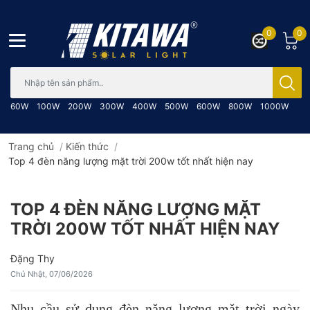
0
0
Bạn cần tìm gì..; Nhập tên sản phẩm..
60W
100W
200W
300W
400W
500W
600W
800W
1000W
Trang chủ
/
Kiến thức
/
Top 4 đèn năng lượng mặt trời 200w tốt nhất hiện nay
TOP 4 ĐÈN NĂNG LƯỢNG MẶT
TRỜI 200W TỐT NHẤT HIỆN NAY
Đặng Thy
Chủ Nhật, 07/06/2026
Nhu cầu sử dụng đèn năng lượng mặt trời ngày