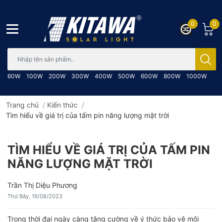
0
0
Bạn cần tìm gì..; Nhập tên sản phẩm..
60W
100W
200W
300W
400W
500W
600W
800W
1000W
Trang chủ
/
Kiến thức
/
Tìm hiểu về giá trị của tấm pin năng lượng mặt trời
TÌM HIỂU VỀ GIÁ TRỊ CỦA TẤM PIN
NĂNG LƯỢNG MẶT TRỜI
Trần Thị Diệu Phương
Thứ Bảy, 19/08/2023
Trong thời đại ngày càng tăng cường về ý thức bảo vệ môi