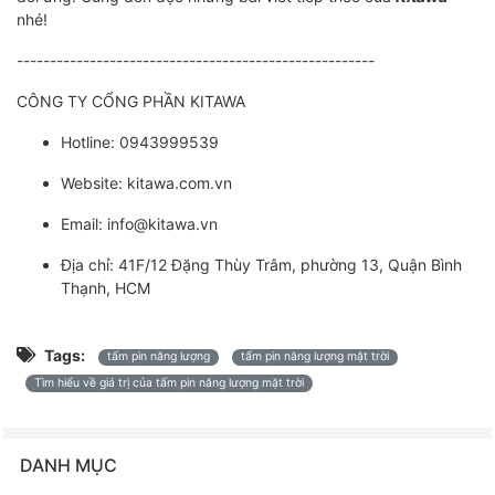
nhé!
------------------------------------------------------
CÔNG TY CỔNG PHẦN KITAWA
Hotline: 0943999539
Website: kitawa.com.vn
Email: info@kitawa.vn
Địa chỉ: 41F/12 Đặng Thùy Trâm, phường 13, Quận Bình
Thạnh, HCM
Tags:
tấm pin năng lượng
tấm pin năng lượng mặt trời
Tìm hiểu về giá trị của tấm pin năng lượng mặt trời
DANH MỤC