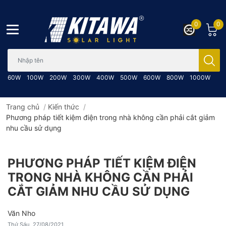
0
0
Bạn cần tìm gì..; Nhập tên sản phẩm..
60W
100W
200W
300W
400W
500W
600W
800W
1000W
Trang chủ
/
Kiến thức
/
Phương pháp tiết kiệm điện trong nhà không cần phải cắt giảm
nhu cầu sử dụng
PHƯƠNG PHÁP TIẾT KIỆM ĐIỆN
TRONG NHÀ KHÔNG CẦN PHẢI
CẮT GIẢM NHU CẦU SỬ DỤNG
Văn Nho
Thứ Sáu, 27/08/2021