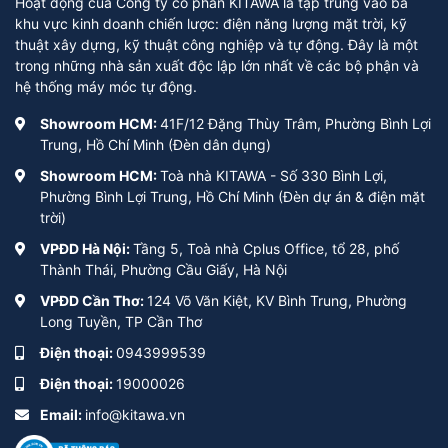
Hoạt động của Công ty cổ phần KITAWA là tập trung vào ba
khu vực kinh doanh chiến lược: điện năng lượng mặt trời, kỹ
thuật xây dựng, kỹ thuật công nghiệp và tự động. Đây là một
trong những nhà sản xuất độc lập lớn nhất về các bộ phận và
hệ thống máy móc tự động.
Showroom HCM:
41F/12 Đặng Thùy Trâm, Phường Bình Lợi
Trung, Hồ Chí Minh (Đèn dân dụng)
Showroom HCM:
Toà nhà KITAWA - Số 330 Bình Lợi,
Phường Bình Lợi Trung, Hồ Chí Minh (Đèn dự án & điện mặt
trời)
VPĐD Hà Nội:
Tầng 5, Toà nhà Cplus Office, tổ 28, phố
Thành Thái, Phường Cầu Giấy, Hà Nội
VPĐD Cần Thơ:
124 Võ Văn Kiệt, KV Bình Trung, Phường
Long Tuyền, TP Cần Thơ
Điện thoại:
0943999539
Điện thoại:
19000026
Email:
info@kitawa.vn