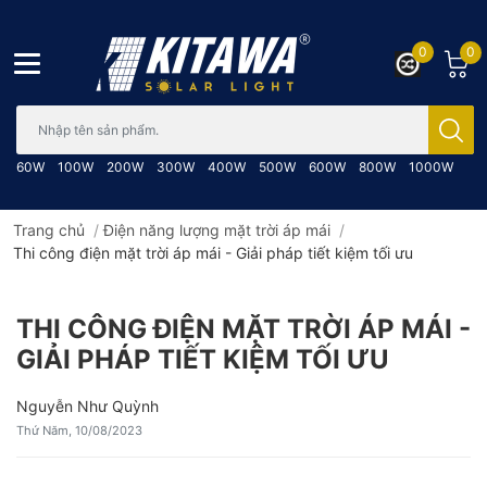
0
0
Bạn cần tìm gì..; Nhập tên sản phẩm..
60W
100W
200W
300W
400W
500W
600W
800W
1000W
Trang chủ
/
Điện năng lượng mặt trời áp mái
/
Thi công điện mặt trời áp mái - Giải pháp tiết kiệm tối ưu
THI CÔNG ĐIỆN MẶT TRỜI ÁP MÁI -
GIẢI PHÁP TIẾT KIỆM TỐI ƯU
Nguyễn Như Quỳnh
Thứ Năm, 10/08/2023