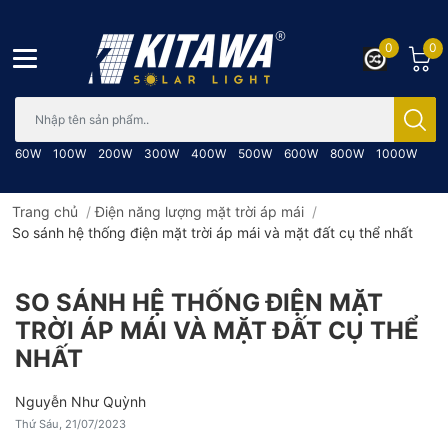
0
0
Bạn cần tìm gì..; Nhập tên sản phẩm..
60W
100W
200W
300W
400W
500W
600W
800W
1000W
Trang chủ
/
Điện năng lượng mặt trời áp mái
/
So sánh hệ thống điện mặt trời áp mái và mặt đất cụ thể nhất
SO SÁNH HỆ THỐNG ĐIỆN MẶT
TRỜI ÁP MÁI VÀ MẶT ĐẤT CỤ THỂ
NHẤT
Nguyễn Như Quỳnh
Thứ Sáu, 21/07/2023