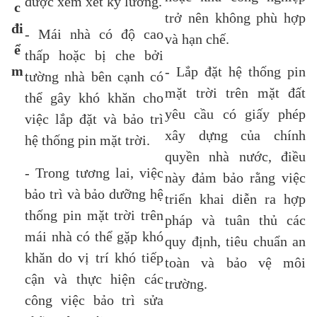
được xem xét kỹ lưỡng.
c
trở nên không phù hợp
đi
- Mái nhà có độ cao
và hạn chế.
ể
thấp hoặc bị che bởi
m
- Lắp đặt hệ thống pin
tường nhà bên cạnh có
mặt trời trên mặt đất
thể gây khó khăn cho
yêu cầu có giấy phép
việc lắp đặt và bảo trì
xây dựng của chính
hệ thống pin mặt trời.
quyền nhà nước, điều
- Trong tương lai, việc
này đảm bảo rằng việc
bảo trì và bảo dưỡng hệ
triển khai diễn ra hợp
thống pin mặt trời trên
pháp và tuân thủ các
mái nhà có thể gặp khó
quy định, tiêu chuẩn an
khăn do vị trí khó tiếp
toàn và bảo vệ môi
cận và thực hiện các
trường.
công việc bảo trì sửa