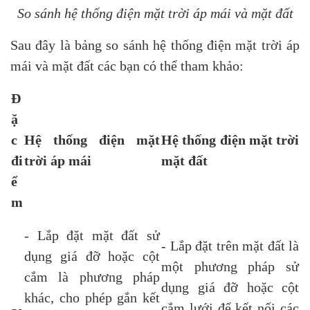
So sánh hệ thống điện mặt trời áp mái và mặt đất
Sau đây là bảng so sánh hệ thống điện mặt trời áp
mái và mặt đất các bạn có thể tham khảo:
Đ
ặ
c
Hệ thống điện mặt
Hệ thống điện mặt trời
đi
trời áp mái
mặt đất
ể
m
- Lắp đặt mặt đất sử
- Lắp đặt trên mặt đất là
dụng giá đỡ hoặc cột
một phương pháp sử
cắm là phương pháp
dụng giá đỡ hoặc cột
khác, cho phép gắn kết
cắm lưới để kết nối các