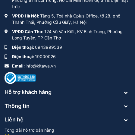
Phường Bình Lợi Trung, Hồ Chí Minh (Đèn dự án & điện mặt
trời)
VPĐD Hà Nội:
Tầng 5, Toà nhà Cplus Office, tổ 28, phố
Thành Thái, Phường Cầu Giấy, Hà Nội
VPĐD Cần Thơ:
124 Võ Văn Kiệt, KV Bình Trung, Phường
Long Tuyền, TP Cần Thơ
Điện thoại:
0943999539
Điện thoại:
19000026
Email:
info@kitawa.vn
Hỗ trợ khách hàng
Thông tin
Liên hệ
Tổng đài hỗ trợ bán hàng