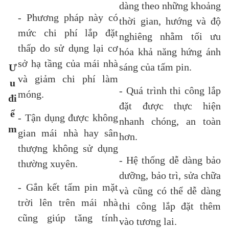
dàng theo những khoảng
- Phương pháp này có
thời gian, hướng và độ
mức chi phí lắp đặt
nghiêng nhằm tối ưu
thấp do sử dụng lại cơ
hóa khả năng hứng ánh
sở hạ tầng của mái nhà
sáng của tấm pin.
Ư
và giảm chi phí làm
u
- Quá trình thi công lắp
móng.
đi
đặt được thực hiện
ể
- Tận dụng được không
nhanh chóng, an toàn
m
gian mái nhà hay sân
hơn.
thượng không sử dụng
- Hệ thống dễ dàng bảo
thường xuyên.
dưỡng, bảo trì, sửa chữa
- Gắn kết tấm pin mặt
và cũng có thể dễ dàng
trời lên trên mái nhà
thi công lắp đặt thêm
cũng giúp tăng tính
vào tương lai.