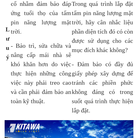
cố nhằm đảm bảo đáp
Trong quá trình lắp đặt
ứng tuổi thọ của tấm
tấm pin năng lượng mặt
pin năng lượng mặt
trời, hãy cân nhắc liệu
L
trời.
phần diện tích đó có còn
ư
được sử dụng cho các
- Bảo trì, sửa chữa và
u
mục đích khác không?
nâng cấp mái nhà sẽ
ý
khó khăn hơn do việc
- Đảm bảo có đầy đủ
thực hiện những công
giấy phép xây dựng để
việc này phải treo cao
tránh các phiền phức
và cần phải đảm bảo an
không đáng có trong
toàn kỹ thuật.
suốt quá trình thực hiện
lắp đặt.