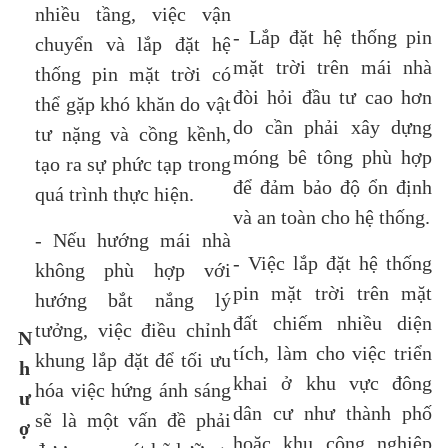
nhiều tầng, việc vận
- Lắp đặt hệ thống pin
chuyển và lắp đặt hệ
mặt trời trên mái nhà
thống pin mặt trời có
đòi hỏi đầu tư cao hơn
thể gặp khó khăn do vật
do cần phải xây dựng
tư nặng và cồng kềnh,
móng bê tông phù hợp
tạo ra sự phức tạp trong
để đảm bảo độ ổn định
quá trình thực hiện.
và an toàn cho hệ thống.
- Nếu hướng mái nhà
- Việc lắp đặt hệ thống
không phù hợp với
pin mặt trời trên mặt
hướng bắt nắng lý
đất chiếm nhiều diện
tưởng, việc điều chỉnh
N
tích, làm cho việc triển
khung lắp đặt để tối ưu
h
khai ở khu vực đông
hóa việc hứng ánh sáng
ư
dân cư như thành phố
sẽ là một vấn đề phải
ợ
hoặc khu công nghiệp