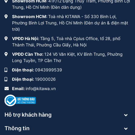
Showroom HCM:
41F/12 Đặng Thùy Trâm, Phường Bình Lợi
Trung, Hồ Chí Minh (Đèn dân dụng)
Showroom HCM:
Toà nhà KITAWA - Số 330 Bình Lợi,
Phường Bình Lợi Trung, Hồ Chí Minh (Đèn dự án & điện mặt
trời)
VPĐD Hà Nội:
Tầng 5, Toà nhà Cplus Office, tổ 28, phố
Thành Thái, Phường Cầu Giấy, Hà Nội
VPĐD Cần Thơ:
124 Võ Văn Kiệt, KV Bình Trung, Phường
Long Tuyền, TP Cần Thơ
Điện thoại:
0943999539
Điện thoại:
19000026
Email:
info@kitawa.vn
Hỗ trợ khách hàng
Thông tin