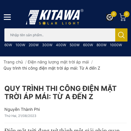
0
0
Bạn cần tìm gì..; Nhập tên sản phẩm..
60W
100W
200W
300W
400W
500W
600W
800W
1000W
Trang chủ
/
Điện năng lượng mặt trời áp mái
/
Quy trình thi công điện mặt trời áp mái: Từ A đến Z
QUY TRÌNH THI CÔNG ĐIỆN MẶT
TRỜI ÁP MÁI: TỪ A ĐẾN Z
Nguyễn Thành Phi
Thứ Hai, 21/08/2023
Điện mặt trời đang trở thành một giải pháp quan