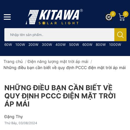
0
0
Bạn cần tìm gì..; Nhập tên sản phẩm..
60W
100W
200W
300W
400W
500W
600W
800W
1000W
Trang chủ
/
Điện năng lượng mặt trời áp mái
/
Những điều bạn cần biết về quy định PCCC điện mặt trời áp mái
NHỮNG ĐIỀU BẠN CẦN BIẾT VỀ
QUY ĐỊNH PCCC ĐIỆN MẶT TRỜI
ÁP MÁI
Đặng Thy
Thứ Bảy, 03/08/2024