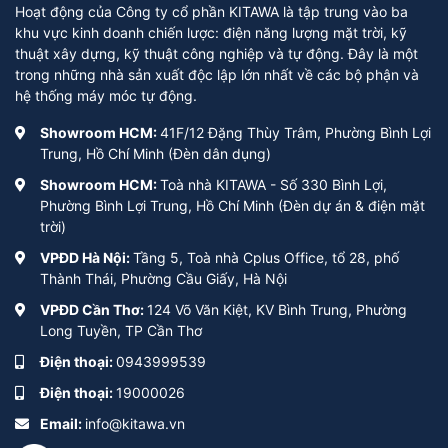
Hoạt động của Công ty cổ phần KITAWA là tập trung vào ba
khu vực kinh doanh chiến lược: điện năng lượng mặt trời, kỹ
thuật xây dựng, kỹ thuật công nghiệp và tự động. Đây là một
trong những nhà sản xuất độc lập lớn nhất về các bộ phận và
hệ thống máy móc tự động.
Showroom HCM:
41F/12 Đặng Thùy Trâm, Phường Bình Lợi
Trung, Hồ Chí Minh (Đèn dân dụng)
Showroom HCM:
Toà nhà KITAWA - Số 330 Bình Lợi,
Phường Bình Lợi Trung, Hồ Chí Minh (Đèn dự án & điện mặt
trời)
VPĐD Hà Nội:
Tầng 5, Toà nhà Cplus Office, tổ 28, phố
Thành Thái, Phường Cầu Giấy, Hà Nội
VPĐD Cần Thơ:
124 Võ Văn Kiệt, KV Bình Trung, Phường
Long Tuyền, TP Cần Thơ
Điện thoại:
0943999539
Điện thoại:
19000026
Email:
info@kitawa.vn