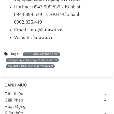
Hotline: 0943.999.539 - Kênh sỉ:
0943.899.539 - CSKH/Bảo hành:
0902.035.449
Email: info@kitawa.vn
Website: kitawa.vn
Tags:
PCCC điện mặt trời áp mái
phòng cháy chữa cháy về điện mặt trời
quy định PCCC điện mặt trời áp mái
DANH MỤC
Giới thiệu
Giải Pháp
Hoạt Động
Kiến thức