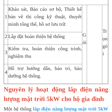
Khảo sát, Báo cáo sơ bộ, Thiết kế
1
bản vẽ thi công kỹ thuật, thuyết
minh tổng thể, hồ sơ lưu trữ.
Tr
G
2
Lắp đặt hoàn thiện hệ thống
ọn
ói
gó
Kiểm tra, hoàn thiện công trình,
3
i
nghiệm thu
Hỗ trợ hướng dẫn, bảo trì, bảo
4
dưỡng hệ thống.
Nguyên lý hoạt động lắp điện năng
lượng mặt trời 5kW cho hộ gia đình
Một hệ thống
lắp điện năng lượng mặt trời 5kW