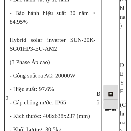
hi
- Bảo hành hiệu suất 30 năm >
na
84.95%
)
Hybrid solar inverter SUN-20K-
SG01HP3-EU-AM2
(3 Phase Áp cao)
D
E
- Công suất ra AC: 20000W
Y
- Hiệu suất: 97.6%
E
B
2
- Cấp chống nước: IP65
ộ
(C
hi
- Kích thước: 408x638x237 (mm)
na
- Khối Lượng: 30.5kg