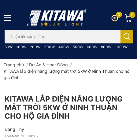
0
0
Bạn cần tìm gì..; Nhập tên sản phẩm..
60W
100W
200W
300W
400W
500W
600W
800W
1000W
Trang chủ
/
Dự Án & Hoạt Động
/
KITAWA lắp điện năng lượng mặt trời 5kW ở Ninh Thuận cho hộ
gia đình
KITAWA LẮP ĐIỆN NĂNG LƯỢNG
MẶT TRỜI 5KW Ở NINH THUẬN
CHO HỘ GIA ĐÌNH
Đặng Thy
Thứ Năm, 28/08/2025