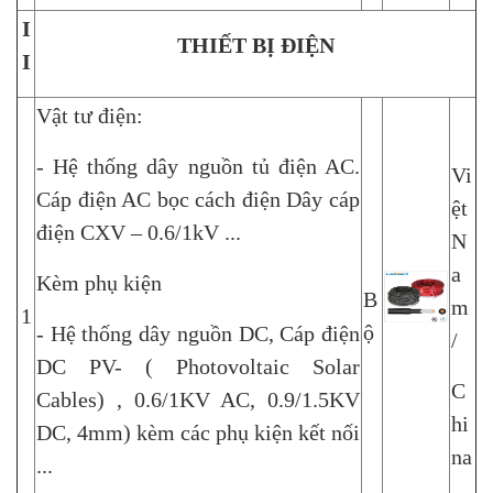
I
THIẾT BỊ ĐIỆN
I
Vật tư điện:
- Hệ thống dây nguồn tủ điện AC.
Vi
Cáp điện AC bọc cách điện Dây cáp
ệt
điện CXV – 0.6/1kV ...
N
a
Kèm phụ kiện
B
m
1
ộ
- Hệ thống dây nguồn DC, Cáp điện
/
DC PV- ( Photovoltaic Solar
C
Cables) , 0.6/1KV AC, 0.9/1.5KV
hi
DC, 4mm) kèm các phụ kiện kết nối
na
...