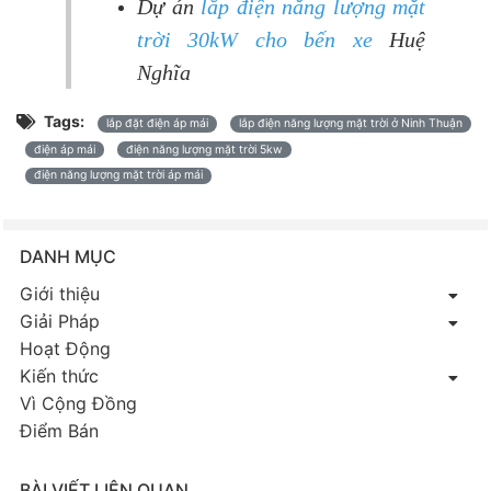
Dự án
lắp điện năng lượng mặt
trời 30kW cho bến xe
Huệ
Nghĩa
Tags:
lắp đặt điện áp mái
lắp điện năng lượng mặt trời ở Ninh Thuận
điện áp mái
điện năng lượng mặt trời 5kw
điện năng lượng mặt trời áp mái
DANH MỤC
Giới thiệu
Giải Pháp
Hoạt Động
Kiến thức
Vì Cộng Đồng
Điểm Bán
BÀI VIẾT LIÊN QUAN