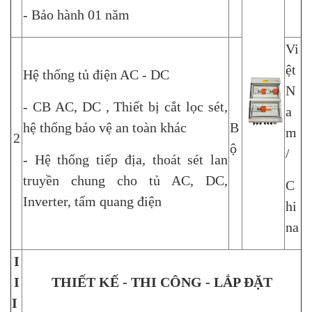
- Bảo hành 01 năm
Vi
ệt
Hệ thống tủ điện AC - DC
N
- CB AC, DC , Thiết bị cắt lọc sét,
a
hệ thống bảo vệ an toàn khác
B
m
2
ộ
/
- Hệ thống tiếp địa, thoát sét lan
truyền chung cho tủ AC, DC,
C
Inverter, tấm quang điện
hi
na
I
I
THIẾT KẾ - THI CÔNG - LẮP ĐẶT
I