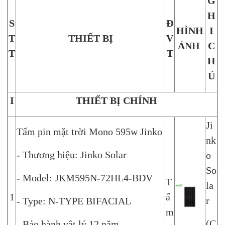
G
H
S
Đ
HÌNH
I
T
THIẾT BỊ
V
ẢNH
C
T
T
H
Ú
I
THIẾT BỊ CHÍNH
Ji
Tấm pin mặt trời Mono 595w Jinko
nk
- Thương hiệu: Jinko Solar
o
So
- Model: JKM595N-72HL4-BDV
T
la
1
ấ
r
- Type: N-TYPE BIFACIAL
m
(C
- Bảo hành vật lý 12 năm