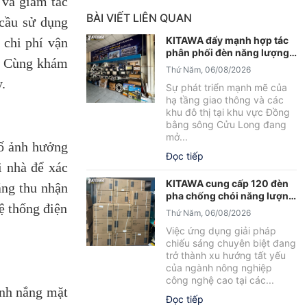
 và giảm tác
BÀI VIẾT LIÊN QUAN
 cầu sử dụng
KITAWA đẩy mạnh hợp tác
 chi phí vận
phân phối đèn năng lượng
p. Cùng khám
mặt trời An Giang
Thứ Năm, 06/08/2026
.
Sự phát triển mạnh mẽ của
hạ tầng giao thông và các
khu đô thị tại khu vực Đồng
bằng sông Cửu Long đang
mở...
tố ảnh hưởng
Đọc tiếp
i nhà để xác
KITAWA cung cấp 120 đèn
ăng thu nhận
pha chống chói năng lượng
ệ thống điện
mặt trời cho trại tôm Bạc
Thứ Năm, 06/08/2026
Liêu
Việc ứng dụng giải pháp
chiếu sáng chuyên biệt đang
trở thành xu hướng tất yếu
của ngành nông nghiệp
công nghệ cao tại các...
ánh nắng mặt
Đọc tiếp