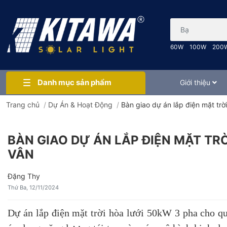
Bạn cần tìm gì..
60W
100W
200
Danh mục sản phẩm
Giới thiệu
Trang chủ
/
Dự Án & Hoạt Động
/
Bàn giao dự án lắp điện mặt trờ
BÀN GIAO DỰ ÁN LẮP ĐIỆN MẶT TR
VÂN
Đặng Thy
Thứ Ba, 12/11/2024
Dự án lắp điện mặt trời hòa lưới 50kW 3 pha cho qu