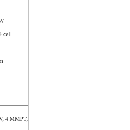
5W
4 cell
mm
 kW, 4 MMPT,