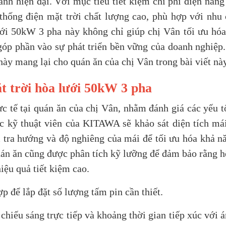
nh hiện đại. Với mục tiêu tiết kiệm chi phí điện năng
thống điện mặt trời chất lượng cao, phù hợp với nhu
ưới 50kW 3 pha này không chỉ giúp chị Vân tối ưu hóa
óp phần vào sự phát triển bền vững của doanh nghiệ
này mang lại cho quán ăn của chị Vân trong bài viết này
t trời hòa lưới 50kW 3 pha
c tế tại quán ăn của chị Vân, nhằm đánh giá các yếu 
ác kỹ thuật viên của KITAWA sẽ khảo sát diện tích má
m tra hướng và độ nghiêng của mái để tối ưu hóa khả n
quán ăn cũng được phân tích kỹ lưỡng để đảm bảo rằng h
iệu quả tiết kiệm cao.
p để lắp đặt số lượng tấm pin cần thiết.
hiếu sáng trực tiếp và khoảng thời gian tiếp xúc với 