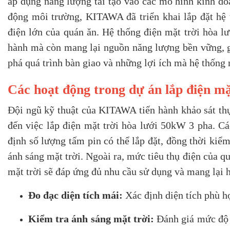
áp dụng năng lượng tái tạo vào các mô hình kinh doa
động môi trường, KITAWA đã triển khai lắp đặt hệ 
điện lớn của quán ăn. Hệ thống điện mặt trời hòa l
hành mà còn mang lại nguồn năng lượng bền vững, g
phá quá trình bàn giao và những lợi ích mà hệ thống 
Các hoạt động trong dự án lắp điện mặ
Đội ngũ kỹ thuật của KITAWA tiến hành khảo sát thự
đến việc lắp điện mặt trời hòa lưới 50kW 3 pha. C
định số lượng tấm pin có thể lắp đặt, đồng thời kiể
ánh sáng mặt trời. Ngoài ra, mức tiêu thụ điện của 
mặt trời sẽ đáp ứng đủ nhu cầu sử dụng và mang lại h
Đo đạc diện tích mái:
Xác định diện tích phù hợ
Kiểm tra ánh sáng mặt trời:
Đánh giá mức độ c