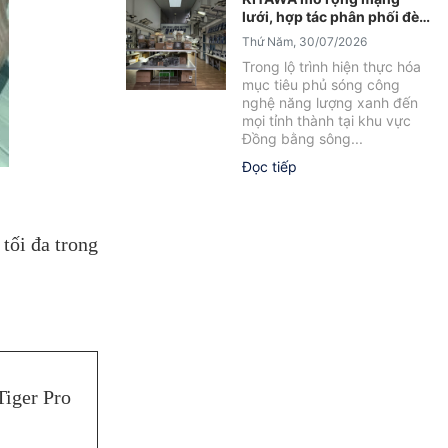
lưới, hợp tác phân phối đèn
năng lượng mặt trời tại Sóc
Thứ Năm, 30/07/2026
Trăng
Trong lộ trình hiện thực hóa
mục tiêu phủ sóng công
nghệ năng lượng xanh đến
mọi tỉnh thành tại khu vực
Đồng bằng sông...
Đọc tiếp
tối đa trong
Tiger Pro