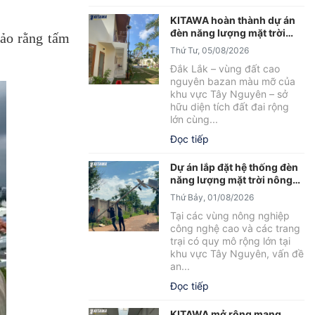
KITAWA hoàn thành dự án
đèn năng lượng mặt trời
bảo rằng tấm
sân vườn UFO 600W tại
Thứ Tư, 05/08/2026
Đắk Lắk
Đắk Lắk – vùng đất cao
nguyên bazan màu mỡ của
khu vực Tây Nguyên – sở
hữu diện tích đất đai rộng
lớn cùng...
Đọc tiếp
Dự án lắp đặt hệ thống đèn
năng lượng mặt trời nông
trại tại Đắk Lắk
Thứ Bảy, 01/08/2026
Tại các vùng nông nghiệp
công nghệ cao và các trang
trại có quy mô rộng lớn tại
khu vực Tây Nguyên, vấn đề
an...
Đọc tiếp
KITAWA mở rộng mạng