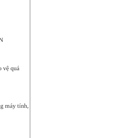
AN
o vệ quá
ng máy tính,