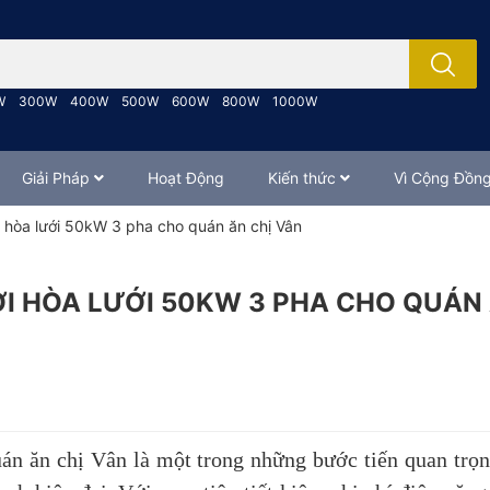
; Nhập tên sản phẩm..
W
300W
400W
500W
600W
800W
1000W
Giải Pháp
Hoạt Động
Kiến thức
Vì Cộng Đồn
i hòa lưới 50kW 3 pha cho quán ăn chị Vân
ỜI HÒA LƯỚI 50KW 3 PHA CHO QUÁN 
án ăn chị Vân là một trong những bước tiến quan trọn