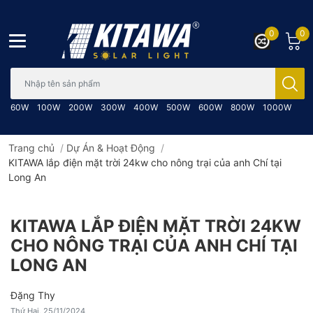
0
0
Bạn cần tìm gì..; Nhập tên sản phẩm..
60W
100W
200W
300W
400W
500W
600W
800W
1000W
Trang chủ
/
Dự Án & Hoạt Động
/
KITAWA lắp điện mặt trời 24kw cho nông trại của anh Chí tại
Long An
KITAWA LẮP ĐIỆN MẶT TRỜI 24KW
CHO NÔNG TRẠI CỦA ANH CHÍ TẠI
LONG AN
Đặng Thy
Thứ Hai, 25/11/2024