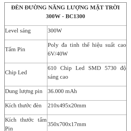
ĐÈN ĐƯỜNG NĂNG LƯỢNG MẶT TRỜI
300W - BC1300
Level sáng
300W
Poly đa tinh thể hiệu suất cao
Tấm Pin
6V/40W
610 Chip Led SMD 5730 độ
Chip Led
sáng cao
Dung lượng pin
36.000 mAh
Kích thước đèn
210x495x20mm
Kích thước tấm
350x700x17mm
Pin