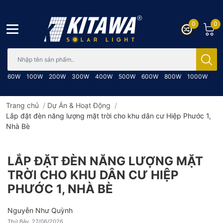
0
0
Bạn cần tìm gì..; Nhập tên sản phẩm..
60W
100W
200W
300W
400W
500W
600W
800W
1000W
Trang chủ
/
Dự Án & Hoạt Động
/
Lắp đặt đèn năng lượng mặt trời cho khu dân cư Hiệp Phước 1,
Nhà Bè
LẮP ĐẶT ĐÈN NĂNG LƯỢNG MẶT
TRỜI CHO KHU DÂN CƯ HIỆP
PHƯỚC 1, NHÀ BÈ
Nguyễn Như Quỳnh
Thứ Bảy, 27/06/2026