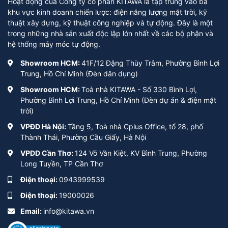
Hoạt động của Công ty cổ phần KITAWA là tập trung vào ba
khu vực kinh doanh chiến lược: điện năng lượng mặt trời, kỹ
thuật xây dựng, kỹ thuật công nghiệp và tự động. Đây là một
trong những nhà sản xuất độc lập lớn nhất về các bộ phận và
hệ thống máy móc tự động.
Showroom HCM:
41F/12 Đặng Thùy Trâm, Phường Bình Lợi
Trung, Hồ Chí Minh (Đèn dân dụng)
Showroom HCM:
Toà nhà KITAWA - Số 330 Bình Lợi,
Phường Bình Lợi Trung, Hồ Chí Minh (Đèn dự án & điện mặt
trời)
VPĐD Hà Nội:
Tầng 5, Toà nhà Cplus Office, tổ 28, phố
Thành Thái, Phường Cầu Giấy, Hà Nội
VPĐD Cần Thơ:
124 Võ Văn Kiệt, KV Bình Trung, Phường
Long Tuyền, TP Cần Thơ
Điện thoại:
0943999539
Điện thoại:
19000026
Email:
info@kitawa.vn