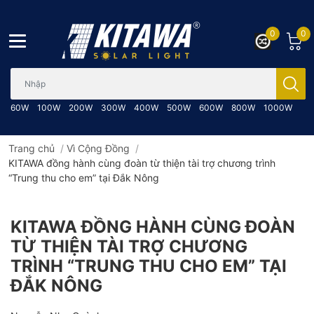
0
0
Bạn cần tìm gì..; Nhập tên sản phẩm..
60W
100W
200W
300W
400W
500W
600W
800W
1000W
Trang chủ
/
Vì Cộng Đồng
/
KITAWA đồng hành cùng đoàn từ thiện tài trợ chương trình
“Trung thu cho em” tại Đắk Nông
KITAWA ĐỒNG HÀNH CÙNG ĐOÀN
TỪ THIỆN TÀI TRỢ CHƯƠNG
TRÌNH “TRUNG THU CHO EM” TẠI
ĐẮK NÔNG