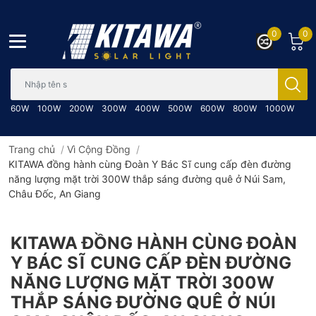
0
0
Bạn cần tìm gì..; Nhập tên sản phẩm..
60W
100W
200W
300W
400W
500W
600W
800W
1000W
Trang chủ
/
Vì Cộng Đồng
/
KITAWA đồng hành cùng Đoàn Y Bác Sĩ cung cấp đèn đường
năng lượng mặt trời 300W thắp sáng đường quê ở Núi Sam,
Châu Đốc, An Giang
KITAWA ĐỒNG HÀNH CÙNG ĐOÀN
Y BÁC SĨ CUNG CẤP ĐÈN ĐƯỜNG
NĂNG LƯỢNG MẶT TRỜI 300W
THẮP SÁNG ĐƯỜNG QUÊ Ở NÚI