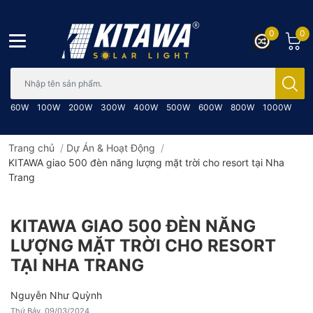
0
0
Bạn cần tìm gì..; Nhập tên sản phẩm..
60W
100W
200W
300W
400W
500W
600W
800W
1000W
Trang chủ
/
Dự Án & Hoạt Động
/
KITAWA giao 500 đèn năng lượng mặt trời cho resort tại Nha
Trang
KITAWA GIAO 500 ĐÈN NĂNG
LƯỢNG MẶT TRỜI CHO RESORT
TẠI NHA TRANG
Nguyễn Như Quỳnh
Thứ Bảy, 09/03/2024