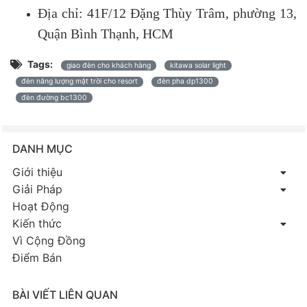
Địa chỉ: 41F/12 Đặng Thùy Trâm, phường 13,
Quận Bình Thạnh, HCM
Tags:
giao đèn cho khách hàng
kitawa solar light
đèn năng lượng mặt trời cho resort
đèn pha dp1300
đèn đường bc1300
DANH MỤC
Giới thiệu
Giải Pháp
Hoạt Động
Kiến thức
Vì Cộng Đồng
Điểm Bán
BÀI VIẾT LIÊN QUAN