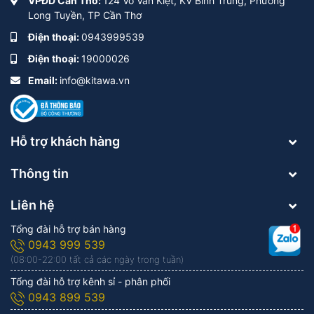
VPĐD Cần Thơ:
124 Võ Văn Kiệt, KV Bình Trung, Phường
Long Tuyền, TP Cần Thơ
Điện thoại:
0943999539
Điện thoại:
19000026
Email:
info@kitawa.vn
Hỗ trợ khách hàng
Thông tin
Liên hệ
Tổng đài hỗ trợ bán hàng
0943 999 539
(08:00-22:00 tất cả các ngày trong tuần)
Tổng đài hỗ trợ kênh sỉ - phân phối
0943 899 539