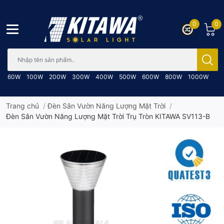
0
0
Bạn cần tìm gì..; Nhập tên sản phẩm..
60W
100W
200W
300W
400W
500W
600W
800W
1000W
Trang chủ
/
Đèn Sân Vườn Năng Lượng Mặt Trời
/
Đèn Sân Vườn Năng Lượng Mặt Trời Trụ Tròn KITAWA SV113-B