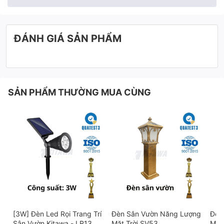
ĐÁNH GIÁ SẢN PHẨM
SẢN PHẨM THƯỜNG MUA CÙNG
[3W] Đèn Led Rọi Trang Trí
Đèn Sân Vườn Năng Lượng
Đèn
Sân Vườn Kitawa - LR13
Mặt Trời SV53
Mặt