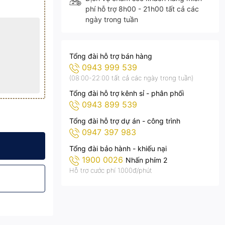
phí hỗ trợ 8h00 - 21h00 tất cả các
ngày trong tuần
Tổng đài hỗ trợ bán hàng
0943 999 539
(08:00-22:00 tất cả các ngày trong tuần)
Tổng đài hỗ trợ kênh sỉ - phân phối
0943 899 539
Tổng đài hỗ trợ dự án - công trình
0947 397 983
o gồm VAT)
24B.150 (Đã bao gồm VAT)
Siêu Sáng - DP24B.150 (Đã bao gồm VAT)
 Mặt Trời 150W Siêu Sáng - DP24B.150 (Đã bao gồm VAT)
Pha Năng Lượng Mặt Trời 150W Siêu Sáng - DP24B.150 (Đã bao gồ
Đèn Pha Năng Lượng Mặt Trời 150W Siêu Sáng - DP24B.
Tổng đài bảo hành - khiếu nại
1900 0026
Nhấn phím 2
Hỗ trợ cước phí 1.000đ/phút