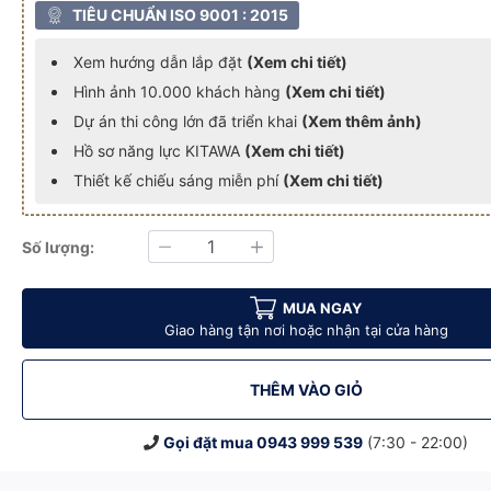
TIÊU CHUẨN ISO 9001 : 2015
Xem hướng dẫn lắp đặt
(Xem chi tiết)
Hình ảnh 10.000 khách hàng
(Xem chi tiết)
Dự án thi công lớn đã triển khai
(Xem thêm ảnh)
Hồ sơ năng lực KITAWA
(Xem chi tiết)
Thiết kế chiếu sáng miễn phí
(Xem chi tiết)
Số lượng:
Giảm
Tăng
ã bao gồm VAT)
- DP24B.150 (Đã bao gồm VAT)
150W Siêu Sáng - DP24B.150 (Đã bao gồm VAT)
ượng Mặt Trời 150W Siêu Sáng - DP24B.150 (Đã bao gồm VAT)
Đèn Pha Năng Lượng Mặt Trời 150W Siêu Sáng - DP24B.150 (Đã ba
Đèn Pha Năng Lượng Mặt Trời 150W Siêu Sáng - DP
Đèn Pha Năng Lượng Mặt Trời 150W 
Đèn Pha Năng Lượng
Đèn 
MUA NGAY
Giao hàng tận nơi hoặc nhận tại cửa hàng
THÊM VÀO GIỎ
Gọi đặt mua
0943 999 539
(7:30 - 22:00)