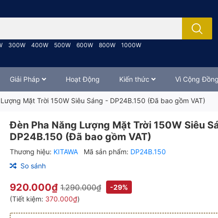
; Nhập tên sản phẩm..
W
300W
400W
500W
600W
800W
1000W
Giải Pháp
Hoạt Động
Kiến thức
Vì Cộng Đồn
Lượng Mặt Trời 150W Siêu Sáng - DP24B.150 (Đã bao gồm VAT)
Đèn Pha Năng Lượng Mặt Trời 150W Siêu Sá
DP24B.150 (Đã bao gồm VAT)
Thương hiệu:
KITAWA
Mã sản phẩm:
DP24B.150
So sánh
920.000₫
1.290.000₫
-29%
(Tiết kiệm:
370.000₫
)