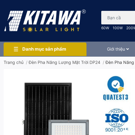
Bạn cần tìm gì..
60W
100W
200
Danh mục sản phẩm
Giới thiệu
Trang chủ
/
Đèn Pha Năng Lượng Mặt Trời DP24
/
Đèn Pha Năng 