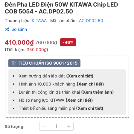
Đèn Pha LED Điện 50W KITAWA Chip LED
COB 5054 - AC.DP02.50
Thương hiệu:
KITAWA
Mã sản phẩm:
AC.DP02.50
So sánh
410.000₫
760.000₫
-46%
(Tiết kiệm:
350.000₫
)
TIÊU CHUẨN ISO 9001 : 2015
Xem hướng dẫn lắp đặt
(Xem chi tiết)
Hình ảnh 10.000 khách hàng
(Xem chi tiết)
Dự án thi công lớn đã triển khai
(Xem thêm ảnh)
Hồ sơ năng lực KITAWA
(Xem chi tiết)
Thiết kế chiếu sáng miễn phí
(Xem chi tiết)
Số lượng:
Giảm
Tăng