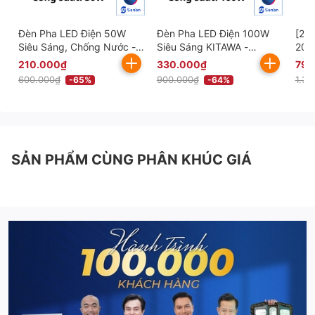
Đèn Pha LED Điện 50W
Đèn Pha LED Điện 100W
[20
Siêu Sáng, Chống Nước -
Siêu Sáng KITAWA -
200
AC.DP09.50
AC.DP09.100
Sán
210.000₫
330.000₫
790
600.000₫
900.000₫
1.39
-65%
-64%
SẢN PHẨM CÙNG PHÂN KHÚC GIÁ