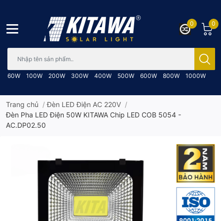
0
0
Bạn cần tìm gì..; Nhập tên sản phẩm..
60W
100W
200W
300W
400W
500W
600W
800W
1000W
Trang chủ
/
Đèn LED Điện AC 220V
/
Đèn Pha LED Điện 50W KITAWA Chip LED COB 5054 -
AC.DP02.50