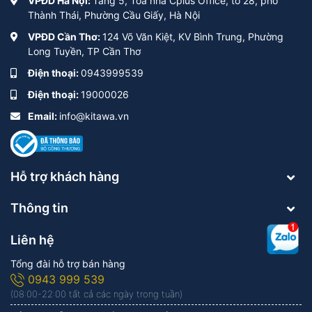
VPĐD Hà Nội:
Tầng 5, Toà nhà Cplus Office, tổ 28, phố
Thành Thái, Phường Cầu Giấy, Hà Nội
VPĐD Cần Thơ:
124 Võ Văn Kiệt, KV Bình Trung, Phường
Long Tuyền, TP Cần Thơ
Điện thoại:
0943999539
Điện thoại:
19000026
Email:
info@kitawa.vn
Hỗ trợ khách hàng
Thông tin
Liên hệ
Tổng đài hỗ trợ bán hàng
0943 999 539
(08:00-22:00 tất cả các ngày trong tuần)