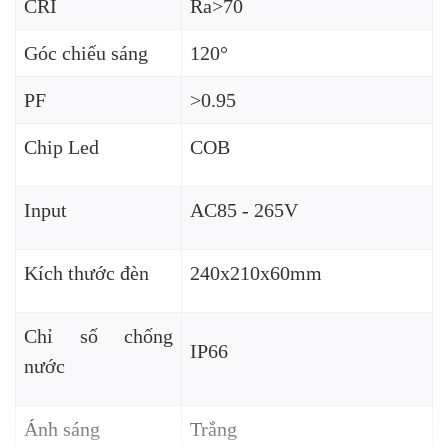
CRI
Ra>70
Góc chiếu sáng
120°
PF
>0.95
Chip Led
COB
Input
AC85 - 265V
Kích thước đèn
240x210x60mm
Chỉ số chống
IP66
nước
Ánh sáng
Trắng