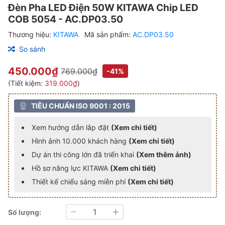
Đèn Pha LED Điện 50W KITAWA Chip LED
COB 5054 - AC.DP03.50
Thương hiệu:
KITAWA
Mã sản phẩm:
AC.DP03.50
So sánh
450.000₫
769.000₫
-41%
(Tiết kiệm:
319.000₫
)
TIÊU CHUẨN ISO 9001 : 2015
Xem hướng dẫn lắp đặt
(Xem chi tiết)
Hình ảnh 10.000 khách hàng
(Xem chi tiết)
Dự án thi công lớn đã triển khai
(Xem thêm ảnh)
Hồ sơ năng lực KITAWA
(Xem chi tiết)
Thiết kế chiếu sáng miễn phí
(Xem chi tiết)
Số lượng:
Giảm
Tăng