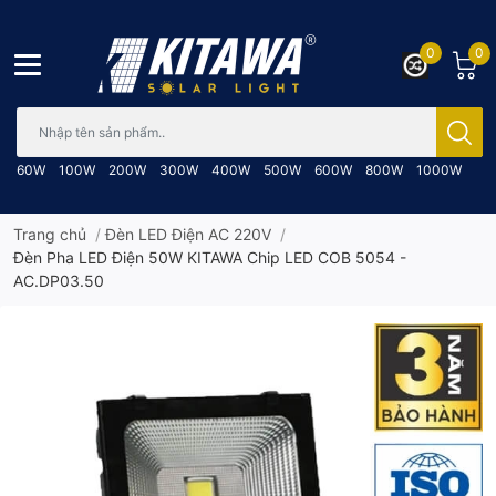
0
0
Bạn cần tìm gì..; Nhập tên sản phẩm..
60W
100W
200W
300W
400W
500W
600W
800W
1000W
Trang chủ
/
Đèn LED Điện AC 220V
/
Đèn Pha LED Điện 50W KITAWA Chip LED COB 5054 -
AC.DP03.50