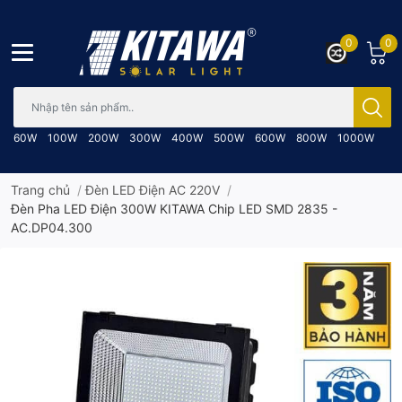
0
0
Bạn cần tìm gì..; Nhập tên sản phẩm..
60W
100W
200W
300W
400W
500W
600W
800W
1000W
Trang chủ
/
Đèn LED Điện AC 220V
/
Đèn Pha LED Điện 300W KITAWA Chip LED SMD 2835 -
AC.DP04.300