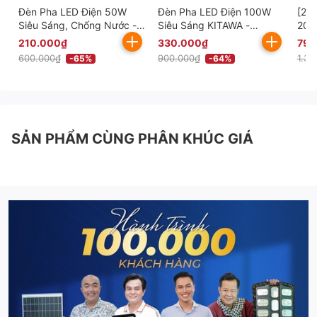
Đèn Pha LED Điện 50W
Đèn Pha LED Điện 100W
[20
Siêu Sáng, Chống Nước -
Siêu Sáng KITAWA -
200
AC.DP09.50
AC.DP09.100
Sán
210.000₫
330.000₫
790
600.000₫
900.000₫
1.39
-65%
-64%
SẢN PHẨM CÙNG PHÂN KHÚC GIÁ