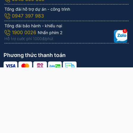
Tổng đài hỗ trợ dự án - công trình
0947 397 983
Tổng đài bảo hành - khiếu nại
1900 0026
Nhấn phím 2
Hỗ trợ cước phí 1.000đ/phút
Phương thức thanh toán
Công ty Cổ phần KITAWA | Vận hành bởi
KITAWA