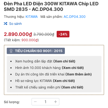
Đèn Pha LED Điện 300W KITAWA Chip LED
SMD 2835 - AC.DP04.300
Thương hiệu:
KITAWA
Mã sản phẩm:
AC.DP04.300
So sánh
2.890.000₫
3.790.000₫
-24%
(Tiết kiệm:
900.000₫
)
TIÊU CHUẨN ISO 9001 : 2015
Xem hướng dẫn lắp đặt
(Xem chi tiết)
Hình ảnh 10.000 khách hàng
(Xem chi tiết)
Dự án thi công lớn đã triển khai
(Xem thêm ảnh)
Hồ sơ năng lực KITAWA
(Xem chi tiết)
Thiết kế chiếu sáng miễn phí
(Xem chi tiết)
Số lượng:
Giảm
Tăng