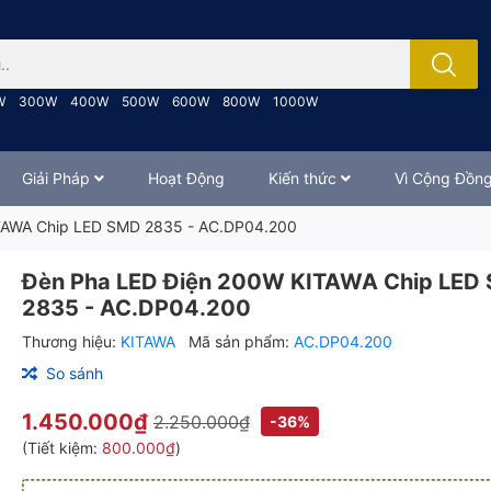
; Nhập tên sản phẩm..
W
300W
400W
500W
600W
800W
1000W
Giải Pháp
Hoạt Động
Kiến thức
Vì Cộng Đồn
TAWA Chip LED SMD 2835 - AC.DP04.200
Đèn Pha LED Điện 200W KITAWA Chip LED
2835 - AC.DP04.200
Thương hiệu:
KITAWA
Mã sản phẩm:
AC.DP04.200
So sánh
1.450.000₫
2.250.000₫
-36%
(Tiết kiệm:
800.000₫
)