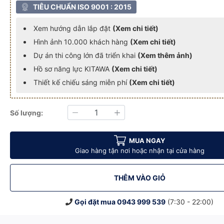
TIÊU CHUẨN ISO 9001 : 2015
Xem hướng dẫn lắp đặt
(Xem chi tiết)
Hình ảnh 10.000 khách hàng
(Xem chi tiết)
Dự án thi công lớn đã triển khai
(Xem thêm ảnh)
Hồ sơ năng lực KITAWA
(Xem chi tiết)
Thiết kế chiếu sáng miễn phí
(Xem chi tiết)
Số lượng:
Giảm
Tăng
4.200
 2835 - AC.DP04.200
A Chip LED SMD 2835 - AC.DP04.200
ện 200W KITAWA Chip LED SMD 2835 - AC.DP04.200
Đèn Pha LED Điện 200W KITAWA Chip LED SMD 2835 - AC.DP04.20
Đèn Pha LED Điện 200W KITAWA Chip LED SMD 283
Đèn Pha LED Điện 200W KITAWA Ch
Đèn Pha LED Điện 2
Đèn 
MUA NGAY
Giao hàng tận nơi hoặc nhận tại cửa hàng
THÊM VÀO GIỎ
Gọi đặt mua
0943 999 539
(7:30 - 22:00)