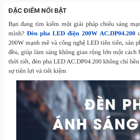
ĐẶC ĐIỂM NỔI BẬT
Bạn đang tìm kiếm một giải pháp chiếu sáng mạn
mình?
Đèn pha LED điện 200W AC.DP04.200
c
200W mạnh mẽ và công nghệ LED tiên tiến, sản 
đều, giúp làm sáng không gian rộng lớn một cách h
thời tiết, đèn pha LED AC.DP04.200 không chỉ bền b
sự tiện lợi và tiết kiệm