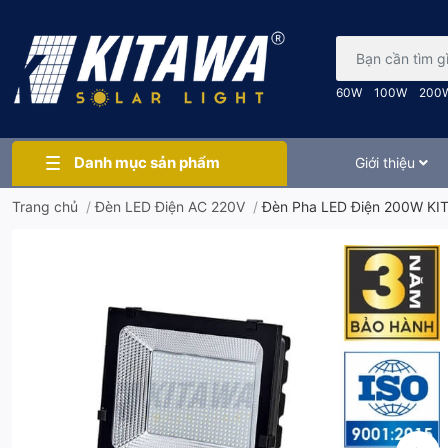
Bạn cần tìm gì..
60W
100W
200
Danh mục sản phẩm
Giới thiệu
Trang chủ
/
Đèn LED Điện AC 220V
/
Đèn Pha LED Điện 200W KI