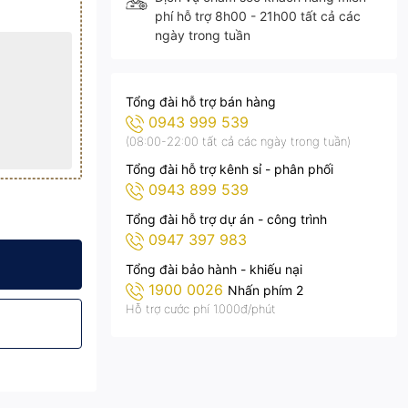
phí hỗ trợ 8h00 - 21h00 tất cả các
ngày trong tuần
Tổng đài hỗ trợ bán hàng
0943 999 539
(08:00-22:00 tất cả các ngày trong tuần)
Tổng đài hỗ trợ kênh sỉ - phân phối
0943 899 539
Tổng đài hỗ trợ dự án - công trình
0947 397 983
0
5 - AC.DP04.200
ip LED SMD 2835 - AC.DP04.200
00W KITAWA Chip LED SMD 2835 - AC.DP04.200
Pha LED Điện 200W KITAWA Chip LED SMD 2835 - AC.DP04.200
Đèn Pha LED Điện 200W KITAWA Chip LED SMD 2835 - 
Tổng đài bảo hành - khiếu nại
1900 0026
Nhấn phím 2
Hỗ trợ cước phí 1.000đ/phút