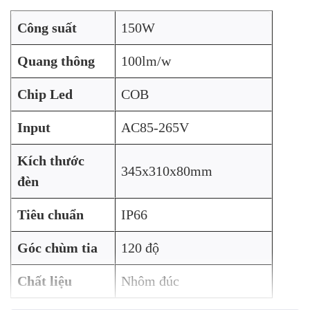
Công suất
150W
Quang thông
100lm/w
Chip Led
COB
Input
AC85-265V
Kích thước
345x310x80mm
đèn
Tiêu chuẩn
IP66
Góc chùm tia
120 độ
Chất liệu
Nhôm đúc