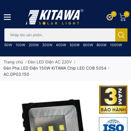
0
0
Bạn cần tìm gì..; Nhập tên sản phẩm..
60W
100W
200W
300W
400W
500W
600W
800W
1000W
Trang chủ
/
Đèn LED Điện AC 220V
/
Đèn Pha LED Điện 150W KITAWA Chip LED COB 5054 -
AC.DP03.150