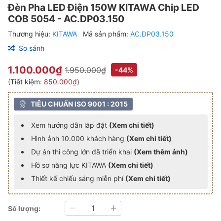
Đèn Pha LED Điện 150W KITAWA Chip LED
COB 5054 - AC.DP03.150
Thương hiệu:
KITAWA
Mã sản phẩm:
AC.DP03.150
So sánh
1.100.000₫
1.950.000₫
-44%
(Tiết kiệm:
850.000₫
)
TIÊU CHUẨN ISO 9001 : 2015
Xem hướng dẫn lắp đặt
(Xem chi tiết)
Hình ảnh 10.000 khách hàng
(Xem chi tiết)
Dự án thi công lớn đã triển khai
(Xem thêm ảnh)
Hồ sơ năng lực KITAWA
(Xem chi tiết)
Thiết kế chiếu sáng miễn phí
(Xem chi tiết)
Số lượng:
Giảm
Tăng