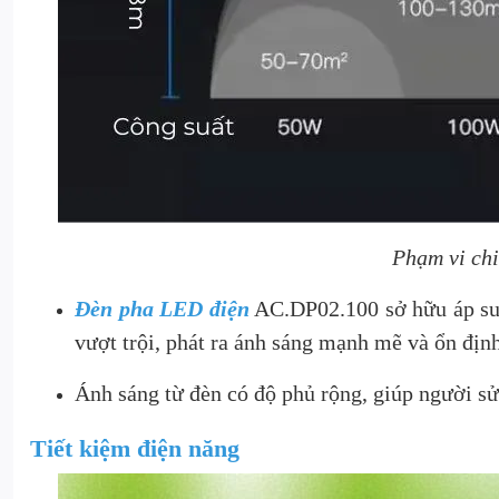
Phạm vi chi
Đèn pha LED điện
AC.DP02.100 sở hữu áp suấ
vượt trội, phát ra ánh sáng mạnh mẽ và ổn định
Ánh sáng từ đèn có độ phủ rộng, giúp người sử 
Tiết kiệm điện năng