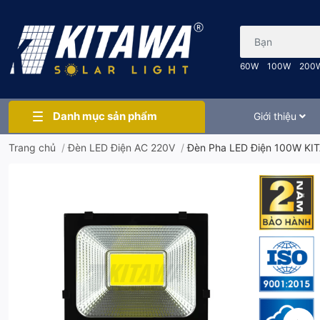
Bạn cần tìm gì..
60W
100W
200
Danh mục sản phẩm
Giới thiệu
Trang chủ
/
Đèn LED Điện AC 220V
/
Đèn Pha LED Điện 100W KI