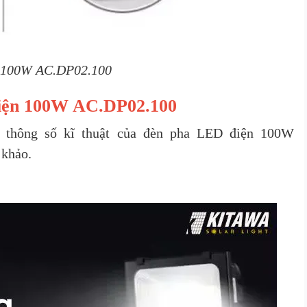
 100W AC.DP02.100
điện 100W AC.DP02.100
g thông số kĩ thuật của đèn pha LED điện 100W
 khảo.