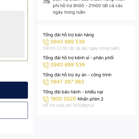
phí hỗ trợ 8h00 - 21h00 tất cả các
ngày trong tuần
Tổng đài hỗ trợ bán hàng
0943 999 539
(08:00-22:00 tất cả các ngày trong tuần)
Tổng đài hỗ trợ kênh sỉ - phân phối
0943 899 539
Tổng đài hỗ trợ dự án - công trình
0947 397 983
0
4 - AC.DP02.100
p LED COB 5054 - AC.DP02.100
Tổng đài bảo hành - khiếu nại
1900 0026
Nhấn phím 2
Hỗ trợ cước phí 1.000đ/phút