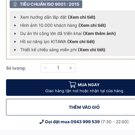
TIÊU CHUẨN ISO 9001 : 2015
Xem hướng dẫn lắp đặt
(Xem chi tiết)
Hình ảnh 10.000 khách hàng
(Xem chi tiết)
Dự án thi công lớn đã triển khai
(Xem thêm ảnh)
Hồ sơ năng lực KITAWA
(Xem chi tiết)
Thiết kế chiếu sáng miễn phí
(Xem chi tiết)
Số lượng:
Giảm
Tăng
2.100
 5054 - AC.DP02.100
A Chip LED COB 5054 - AC.DP02.100
ện 100W KITAWA Chip LED COB 5054 - AC.DP02.100
Đèn Pha LED Điện 100W KITAWA Chip LED COB 5054 - AC.DP02.10
Đèn Pha LED Điện 100W KITAWA Chip LED COB 505
Đèn Pha LED Điện 100W KITAWA Chi
MUA NGAY
Giao hàng tận nơi hoặc nhận tại cửa hàng
THÊM VÀO GIỎ
Gọi đặt mua
0943 999 539
(7:30 - 22:00)