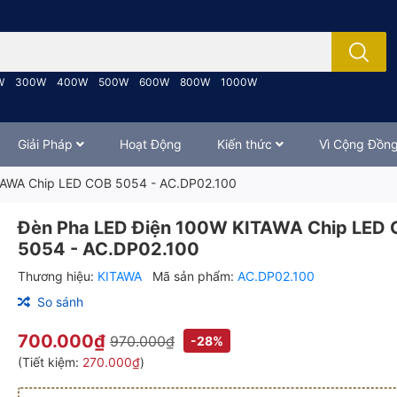
; Nhập tên sản phẩm..
W
300W
400W
500W
600W
800W
1000W
Giải Pháp
Hoạt Động
Kiến thức
Vì Cộng Đồn
TAWA Chip LED COB 5054 - AC.DP02.100
Đèn Pha LED Điện 100W KITAWA Chip LED
5054 - AC.DP02.100
Thương hiệu:
KITAWA
Mã sản phẩm:
AC.DP02.100
So sánh
700.000₫
970.000₫
-28%
(Tiết kiệm:
270.000₫
)