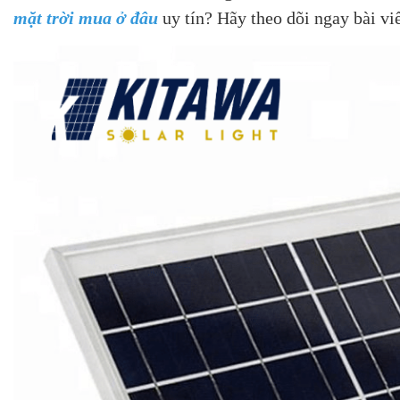
mặt trời mua ở đâu
uy tín? Hãy theo dõi ngay bài viế