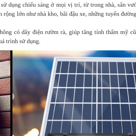
ử dụng chiếu sáng ở mọi vị trí, từ trong nhà, sân vườ
 rộng lớn như nhà kho, bãi đậu xe, những tuyến đường
không có dây điện rườm rà, giúp tăng tính thẩm mỹ 
á trình sử dụng.