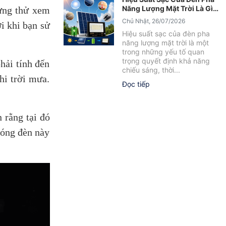
Năng Lượng Mặt Trời Là Gì?
hưng thử xem
Yếu Tố Ảnh Hưởng Cần Biết
Chủ Nhật, 26/07/2026
ới khi bạn sử
Hiệu suất sạc của đèn pha
năng lượng mặt trời là một
trong những yếu tố quan
trọng quyết định khả năng
hải tính đến
chiếu sáng, thời...
hi trời mưa.
Đọc tiếp
 rằng tại đó
bóng đèn này