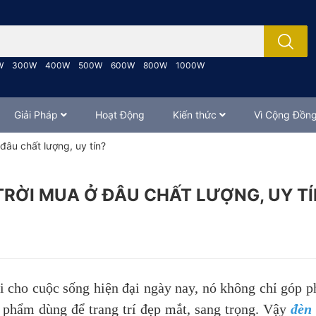
; Nhập tên sản phẩm..
W
300W
400W
500W
600W
800W
1000W
Giải Pháp
Hoạt Động
Kiến thức
Vì Cộng Đồn
đâu chất lượng, uy tín?
TRỜI MUA Ở ĐÂU CHẤT LƯỢNG, UY TÍ
 cho cuộc sống hiện đại ngày nay, nó không chỉ góp ph
 phẩm dùng để trang trí đẹp mắt, sang trọng. Vậy
đèn