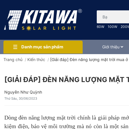
Bạn cần tìm gì..
60W
100W
200
Danh mục sản phẩm
Giới thiệu
Trang chủ
/
Kiến thức
/
[Giải đáp] Đèn năng lượng mặt trời mua ở 
[GIẢI ĐÁP] ĐÈN NĂNG LƯỢNG MẶT 
Nguyễn Như Quỳnh
Thứ Sáu, 30/06/2023
Dòng đèn năng lượng mặt trời chính là giải pháp mới
kiệm điện, bảo vệ môi trường mà nó còn là một sản