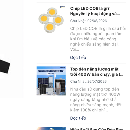
Chip LED COB là gì?
Nguyên lý hoạt động và
những điều cần biết
Chủ Nhật, 02/08/2026
Chip LED COB là gì là câu hỏi
được nhiều người quan tâm
khi tìm hiểu về các công
nghệ chiếu sáng hiện đại.
Với...
Đọc tiếp
Top đèn năng lượng mặt
trời 400W bán chạy, giá tốt
2026
Chủ Nhật, 26/07/2026
Nhu cầu sử dụng top đèn
năng lượng mặt trời 400W
ngày càng tăng nhờ khả
năng chiếu sáng mạnh, tiết
kiệm 100% chi phí...
Đọc tiếp
Hiệu Suất Sạc Của Đèn Pha