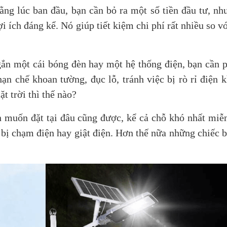
 rằng lúc ban đầu, bạn cần bỏ ra một số tiền đầu tư, n
i ích đáng kể. Nó giúp tiết kiệm chi phí rất nhiều so v
gắn một cái bóng đèn hay một hệ thống điện, bạn cần p
ạn chế khoan tường, đục lỗ, tránh việc bị rò rỉ điện k
 trời thì thế nào?
 muốn đặt tại đâu cũng được, kể cả chỗ khó nhất miễn
ợ bị chạm điện hay giật điện. Hơn thế nữa những chiếc 