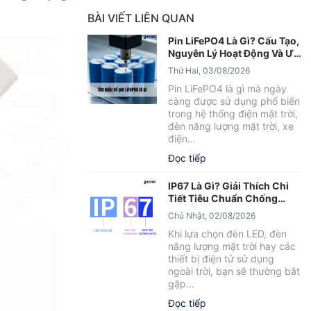
BÀI VIẾT LIÊN QUAN
Pin LiFePO4 Là Gì? Cấu Tạo,
Nguyên Lý Hoạt Động Và Ưu
Điểm Nổi Bật
Thứ Hai, 03/08/2026
Pin LiFePO4 là gì mà ngày
càng được sử dụng phổ biến
trong hệ thống điện mặt trời,
đèn năng lượng mặt trời, xe
điện...
Đọc tiếp
IP67 Là Gì? Giải Thích Chi
Tiết Tiêu Chuẩn Chống
Nước IP67
Chủ Nhật, 02/08/2026
Khi lựa chọn đèn LED, đèn
năng lượng mặt trời hay các
thiết bị điện tử sử dụng
ngoài trời, bạn sẽ thường bắt
gặp...
Đọc tiếp