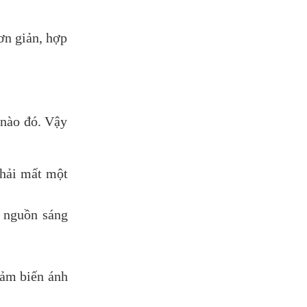
ơn giản, hợp
 nào đó. Vậy
phải mất một
, nguồn sáng
cảm biến ánh