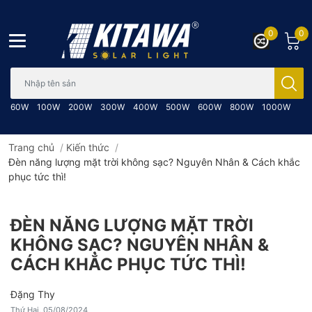
0
0
Bạn cần tìm gì..; Nhập tên sản phẩm..
60W
100W
200W
300W
400W
500W
600W
800W
1000W
Trang chủ
/
Kiến thức
/
Đèn năng lượng mặt trời không sạc? Nguyên Nhân & Cách khắc
phục tức thì!
ĐÈN NĂNG LƯỢNG MẶT TRỜI
KHÔNG SẠC? NGUYÊN NHÂN &
CÁCH KHẮC PHỤC TỨC THÌ!
Đặng Thy
Thứ Hai, 05/08/2024