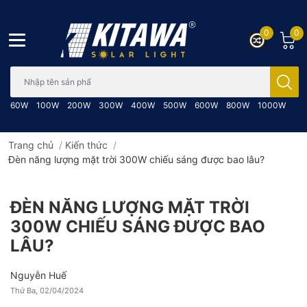
0
0
Bạn cần tìm gì..; Nhập tên sản phẩm..
60W
100W
200W
300W
400W
500W
600W
800W
1000W
Trang chủ
/
Kiến thức
/
Đèn năng lượng mặt trời 300W chiếu sáng được bao lâu?
ĐÈN NĂNG LƯỢNG MẶT TRỜI
300W CHIẾU SÁNG ĐƯỢC BAO
LÂU?
Nguyễn Huế
Thứ Ba, 02/04/2024