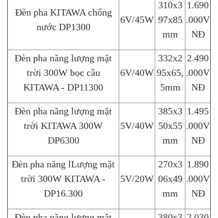
310x3
1.690
Đèn pha KITAWA chống
6V/45W
97x85
.000V
nước DP1300
mm
NĐ
Đèn pha năng lượng mặt
332x2
2.490
trời 300W bọc cầu
6V/40W
95x65,
.000V
KITAWA - DP11300
5mm
NĐ
Đèn pha năng lượng mặt
385x3
1.495
trời KITAWA 300W
5V/40W
50x55
.000V
DP6300
mm
NĐ
Đèn pha năng lLượng mặt
270x3
1.890
trời 300W KITAWA -
5V/20W
06x49
.000V
DP16.300
mm
NĐ
Đèn pha năng lượng mặt
380x3
2.030