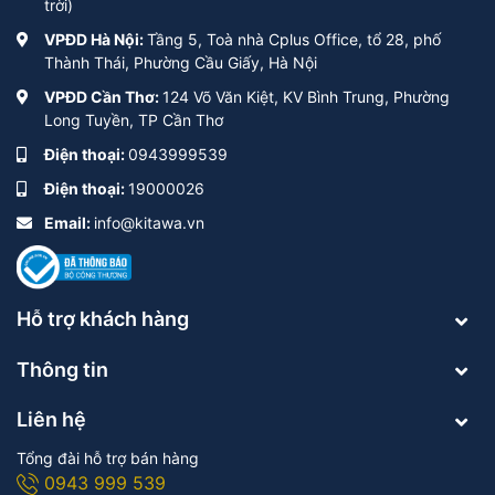
trời)
VPĐD Hà Nội:
Tầng 5, Toà nhà Cplus Office, tổ 28, phố
Thành Thái, Phường Cầu Giấy, Hà Nội
VPĐD Cần Thơ:
124 Võ Văn Kiệt, KV Bình Trung, Phường
Long Tuyền, TP Cần Thơ
Điện thoại:
0943999539
Điện thoại:
19000026
Email:
info@kitawa.vn
Hỗ trợ khách hàng
Thông tin
Liên hệ
Tổng đài hỗ trợ bán hàng
0943 999 539