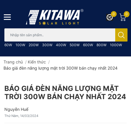
0
0
Bạn cần tìm gì..; Nhập tên sản phẩm..
60W
100W
200W
300W
400W
500W
600W
800W
1000W
Trang chủ
/
Kiến thức
/
Báo giá đèn năng lượng mặt trời 300W bán chạy nhất 2024
BÁO GIÁ ĐÈN NĂNG LƯỢNG MẶT
TRỜI 300W BÁN CHẠY NHẤT 2024
Nguyễn Huế
Thứ Năm, 14/03/2024